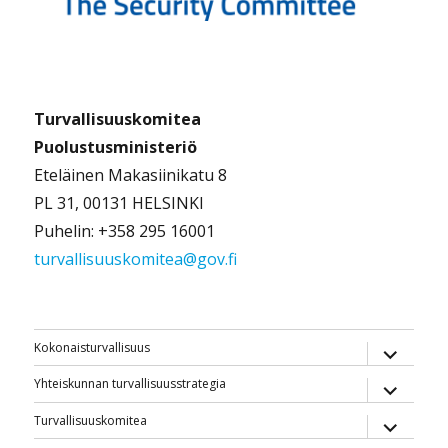
Turvallisuuskomitea
Puolustusministeriö
Eteläinen Makasiinikatu 8
PL 31, 00131 HELSINKI
Puhelin: +358 295 16001
turvallisuuskomitea@gov.fi
näytä
Kokonaisturvallisuus
alavalik
näytä
Yhteiskunnan turvallisuusstrategia
alavalik
näytä
Turvallisuuskomitea
alavalik