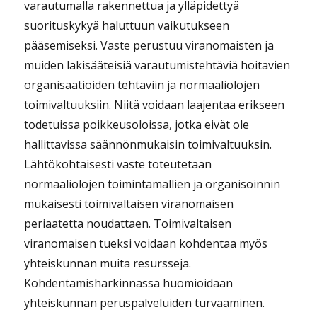
varautumalla rakennettua ja ylläpidettyä
suorituskykyä haluttuun vaikutukseen
pääsemiseksi. Vaste perustuu viranomaisten ja
muiden lakisääteisiä varautumistehtäviä hoitavien
organisaatioiden tehtäviin ja normaaliolojen
toimivaltuuksiin. Niitä voidaan laajentaa erikseen
todetuissa poikkeusoloissa, jotka eivät ole
hallittavissa säännönmukaisin toimivaltuuksin.
Lähtökohtaisesti vaste toteutetaan
normaaliolojen toimintamallien ja organisoinnin
mukaisesti toimivaltaisen viranomaisen
periaatetta noudattaen. Toimivaltaisen
viranomaisen tueksi voidaan kohdentaa myös
yhteiskunnan muita resursseja.
Kohdentamisharkinnassa huomioidaan
yhteiskunnan peruspalveluiden turvaaminen.