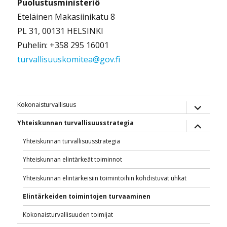
Puolustusministeriö
Eteläinen Makasiinikatu 8
PL 31, 00131 HELSINKI
Puhelin: +358 295 16001
turvallisuuskomitea@gov.fi
näytä
Kokonaisturvallisuus
alavalik
näytä
Yhteiskunnan turvallisuusstrategia
alavalik
Yhteiskunnan turvallisuusstrategia
Yhteiskunnan elintärkeät toiminnot
Yhteiskunnan elintärkeisiin toimintoihin kohdistuvat uhkat
Elintärkeiden toimintojen turvaaminen
Kokonaisturvallisuuden toimijat