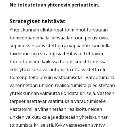
Ne toteutetaan yhtenevin periaattein.
Strategiset tehtävät
Yhteiskunnan elintärkeät toiminnot turvataan
toimeenpanemalla lainsäädäntöön perustuvia,
sopimuksin vahvistettuja ja vapaaehtoisuudella
täydennettyjä strategisia tehtäviä. Tehtävien
toteuttaminen kaikissa turvallisuustilanteissa
edellyttää sekä varautumista että vastetta eli
toimenpiteitä uhkiin vastaamiseksi. Varautumalla
vähennetään uhkien realisoitumista ja edistetään
yhteiskunnan valmiutta kohdata kriisejä. Vasteen
tarpeet asettavat vaatimuksia varautumiselle.
Vastatoimilla vähennetään realisoituneiden
uhkien vaikutuksia ja edistetään yhteiskunnan
toipumista kriiseistä. Kyky vasteeseen syntyy