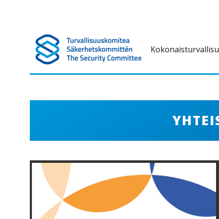
Kokonaisturvallis
Turvallisuuskomitea on kokonaisturvallisuuteen liittyvä ennako
Turvallisuuskomitea
YHTEI