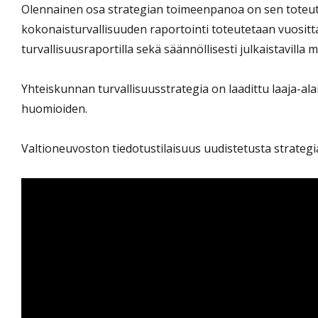
Olennainen osa strategian toimeenpanoa on sen tote
kokonaisturvallisuuden raportointi toteutetaan vuositta
turvallisuusraportilla sekä säännöllisesti julkaistavilla mu
Yhteiskunnan turvallisuusstrategia on laadittu laaja-al
huomioiden.
Valtioneuvoston tiedotustilaisuus uudistetusta strateg