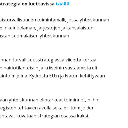
strategia on luettavissa
täällä
.
isturvallisuuden toimintamalli, jossa yhteiskunnan
elinkeinoelämän, järjestöjen ja kansalaisten
rustan suomalaisen yhteiskunnan
nnan turvallisuusstrategiassa viidettä kertaa.
äiriötilanteisiin ja kriiseihin vastaamista eli
vaintoimijoina. Kytköstä EU:n ja Naton kehittyvään
aan yhteiskunnan elintärkeät toiminnot, niihin
ategisten tehtävien avulla sekä eri toimijoiden
 tehtävät kuvataan strategian osassa kaksi.