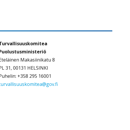
Turvallisuuskomitea
Puolustusministeriö
Eteläinen Makasiinikatu 8
PL 31, 00131 HELSINKI
Puhelin: +358 295 16001
turvallisuuskomitea@gov.fi