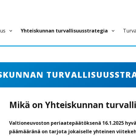
uus
Yhteiskunnan turvallisuusstrategia
Turva
ivan varautumisen pysyvä ja laajapohjainen yhteistoimintaelin.
SKUNNAN TURVALLISUUSSTR
Mikä on Yhteiskunnan turvalli
Valtioneuvoston periaatepäätöksenä 16.1.2025 hyvä
päämääränä on tarjota jokaiselle yhteinen viiteke