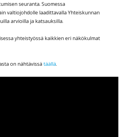
utumisen seuranta. Suomessa
in valtiojohdolle laadittavalla Yhteiskunnan
illa arvioilla ja katsauksilla.
aisessa yhteistyössä kaikkien eri näkökulmat
iasta on nähtävissä
täällä
.