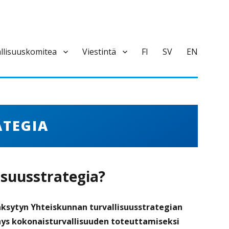
llisuuskomitea
Viestintä
FI
SV
EN
ATEGIA
suus­strategia?
ksytyn Yhteiskunnan turvallisuusstrategian
hys kokonaisturvallisuuden toteuttamiseksi