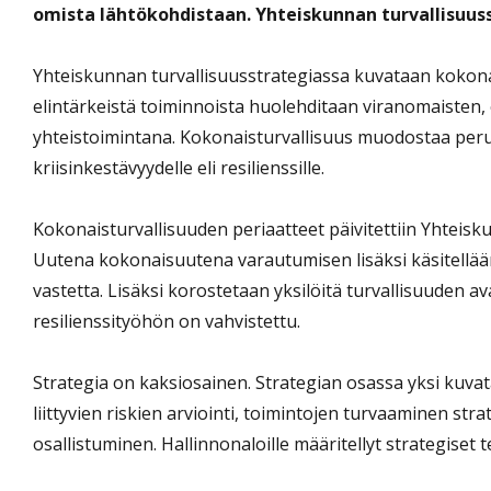
omista lähtökohdistaan. Yhteiskunnan turvallisuus
Yhteiskunnan turvallisuusstrategiassa kuvataan kokona
elintärkeistä toiminnoista huolehditaan viranomaisten, 
yhteistoimintana. Kokonaisturvallisuus muodostaa pe
kriisinkestävyydelle eli resilienssille.
Kokonaisturvallisuuden periaatteet päivitettiin Yhteisku
Uutena kokonaisuutena varautumisen lisäksi käsitellään h
vastetta. Lisäksi korostetaan yksilöitä turvallisuuden a
resilienssityöhön on vahvistettu.
Strategia on kaksiosainen. Strategian osassa yksi kuvat
liittyvien riskien arviointi, toimintojen turvaaminen str
osallistuminen. Hallinnonaloille määritellyt strategiset