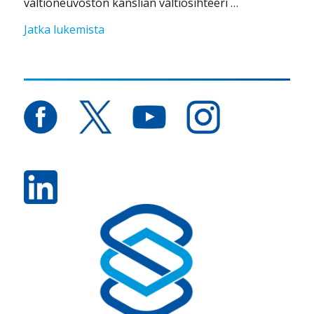
valtioneuvoston kanslian valtiosihteeri …
”Turvallisuuskomitean kokouksen aihein
Jatka lukemista