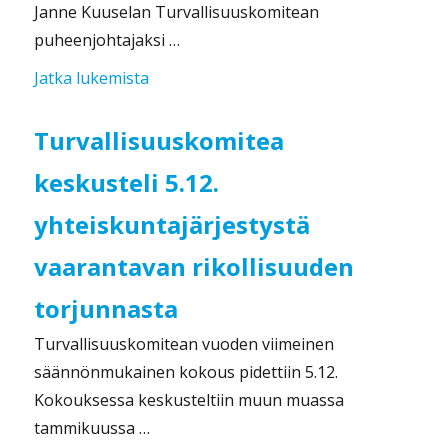
Janne Kuuselan Turvallisuuskomitean
puheenjohtajaksi …
”Turvallisuuskomitean puheenjohtaja va
Jatka lukemista
Turvallisuuskomitea
keskusteli 5.12.
yhteiskuntajärjestystä
vaarantavan rikollisuuden
torjunnasta
Turvallisuuskomitean vuoden viimeinen
säännönmukainen kokous pidettiin 5.12.
Kokouksessa keskusteltiin muun muassa
tammikuussa …