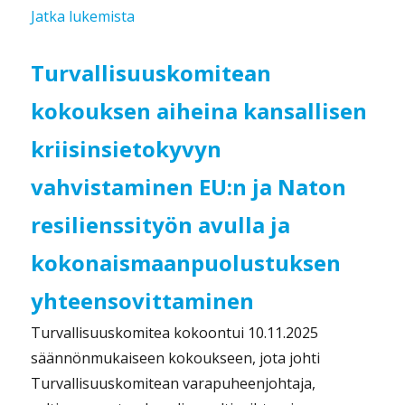
”Turvallisuuskomitea keskusteli 5.12. y
Jatka lukemista
Turvallisuuskomitean
kokouksen aiheina kansallisen
kriisinsietokyvyn
vahvistaminen EU:n ja Naton
resilienssityön avulla ja
kokonaismaanpuolustuksen
yhteensovittaminen
Turvallisuuskomitea kokoontui 10.11.2025
säännönmukaiseen kokoukseen, jota johti
Turvallisuuskomitean varapuheenjohtaja,