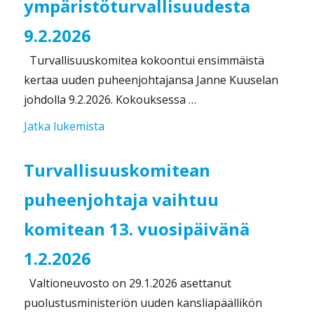
ympäristöturvallisuudesta
9.2.2026
Turvallisuuskomitea kokoontui ensimmäistä
kertaa uuden puheenjohtajansa Janne Kuuselan
johdolla 9.2.2026. Kokouksessa …
”Turvallisuuskomitea keskusteli ympäris
Jatka lukemista
Turvallisuuskomitean
puheenjohtaja vaihtuu
komitean 13. vuosipäivänä
1.2.2026
Valtioneuvosto on 29.1.2026 asettanut
puolustusministeriön uuden kansliapäällikön