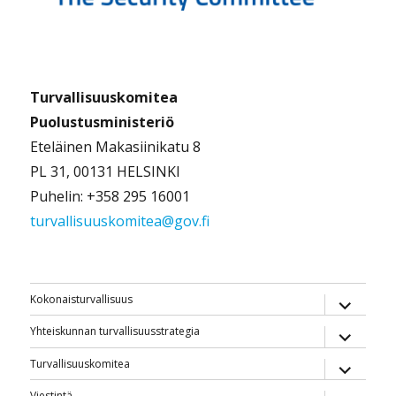
Turvallisuuskomitea
Puolustusministeriö
Eteläinen Makasiinikatu 8
PL 31, 00131 HELSINKI
Puhelin: +358 295 16001
turvallisuuskomitea@gov.fi
näytä
Kokonaisturvallisuus
alavalik
näytä
Yhteiskunnan turvallisuusstrategia
alavalik
näytä
Turvallisuuskomitea
alavalik
Viestintä