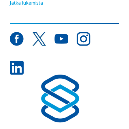
”Ihmisen näkökulma toimenpiteiden poh
Jatka lukemista