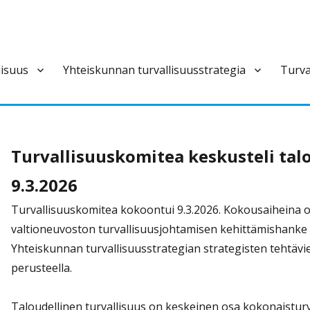
lisuus
Yhteiskunnan turvallisuusstrategia
Turva
ivan varautumisen pysyvä ja laajapohjainen yhteistoimintaelin.
Turvallisuuskomitea keskusteli talo
9.3.2026
Turvallisuuskomitea kokoontui 9.3.2026. Kokousaiheina o
valtioneuvoston turvallisuusjohtamisen kehittämishanke
Yhteiskunnan turvallisuusstrategian strategisten tehtäv
perusteella.
Taloudellinen turvallisuus on keskeinen osa kokonaisturva