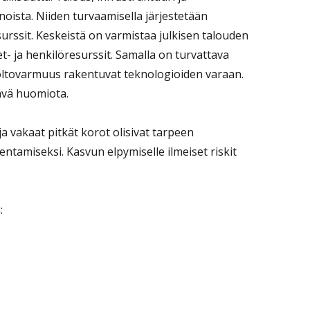
oista. Niiden turvaamisella järjestetään
surssit. Keskeistä on varmistaa julkisen talouden
et- ja henkilöresurssit. Samalla on turvattava
uoltovarmuus rakentuvat teknologioiden varaan.
tävä huomiota.
a vakaat pitkät korot olisivat tarpeen
ntamiseksi. Kasvun elpymiselle ilmeiset riskit
: