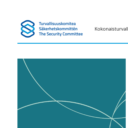
Kokonaisturval
Turvallisuuskomitea on kokonaisturvallisuuteen liittyvä ennako
Turvallisuuskomitea