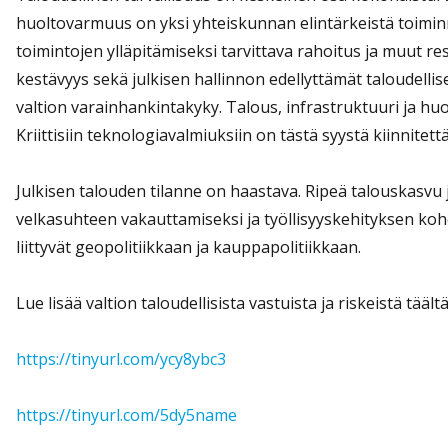
huoltovarmuus on yksi yhteiskunnan elintärkeistä toiminn
toimintojen ylläpitämiseksi tarvittava rahoitus ja muut re
kestävyys sekä julkisen hallinnon edellyttämät taloudellis
valtion varainhankintakyky. Talous, infrastruktuuri ja h
Kriittisiin teknologiavalmiuksiin on tästä syystä kiinnitet
Julkisen talouden tilanne on haastava. Ripeä talouskasvu j
velkasuhteen vakauttamiseksi ja työllisyyskehityksen kohe
liittyvät geopolitiikkaan ja kauppapolitiikkaan.
Lue lisää valtion taloudellisista vastuista ja riskeistä täältä
https://tinyurl.com/ycy8ybc3
https://tinyurl.com/5dy5name