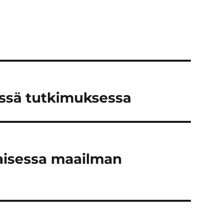
essä tutkimuksessa
taisessa maailman