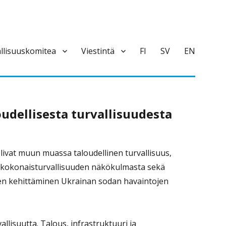
llisuuskomitea
Viestintä
FI
SV
EN
udellisesta turvallisuudesta
livat muun muassa taloudellinen turvallisuus,
 kokonaisturvallisuuden näkökulmasta sekä
ien kehittäminen Ukrainan sodan havaintojen
llisuutta. Talous, infrastruktuuri ja