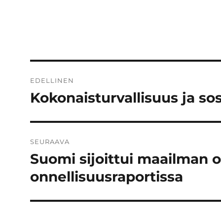
Artikkelien
EDELLINEN
selaus
Kokonaisturvallisuus ja s
Edellinen
artikkeli:
SEURAAVA
Suomi sijoittui maailman 
Seuraava
artikkeli:
onnellisuusraportissa