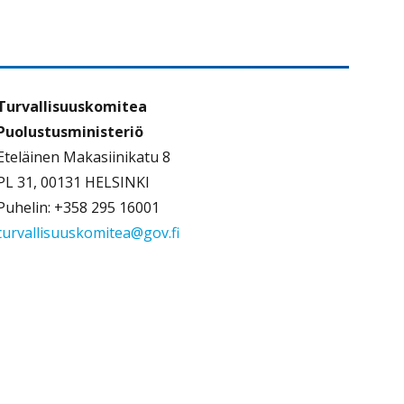
Turvallisuuskomitea
Puolustusministeriö
Eteläinen Makasiinikatu 8
PL 31, 00131 HELSINKI
Puhelin: +358 295 16001
turvallisuuskomitea@gov.fi