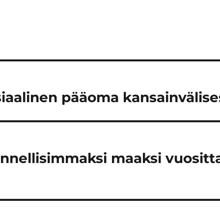
osiaalinen pääoma kansainvälis
onnellisimmaksi maaksi vuosit