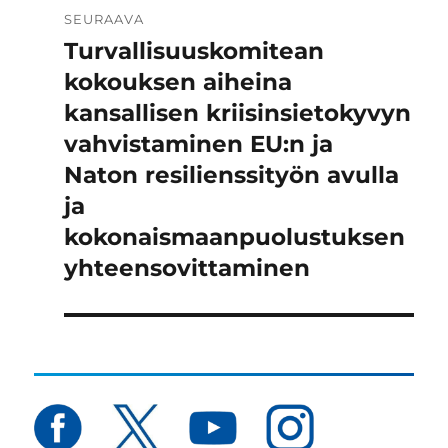
SEURAAVA
Turvallisuuskomitean
Seuraava
artikkeli:
kokouksen aiheina
kansallisen kriisinsietokyvyn
vahvistaminen EU:n ja
Naton resilienssityön avulla
ja
kokonaismaanpuolustuksen
yhteensovittaminen