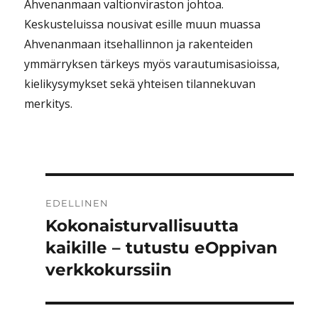
Ahvenanmaan valtionviraston johtoa.
Keskusteluissa nousivat esille muun muassa
Ahvenanmaan itsehallinnon ja rakenteiden
ymmärryksen tärkeys myös varautumisasioissa,
kielikysymykset sekä yhteisen tilannekuvan
merkitys.
Artikkelien
EDELLINEN
selaus
Kokonaisturvallisuutta
Edellinen
artikkeli:
kaikille – tutustu eOppivan
verkkokurssiin