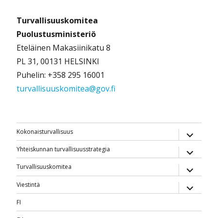
Turvallisuuskomitea
Puolustusministeriö
Eteläinen Makasiinikatu 8
PL 31, 00131 HELSINKI
Puhelin: +358 295 16001
turvallisuuskomitea@gov.fi
näytä
Kokonaisturvallisuus
alavalik
näytä
Yhteiskunnan turvallisuusstrategia
alavalik
näytä
Turvallisuuskomitea
alavalik
näytä
Viestintä
alavalik
FI