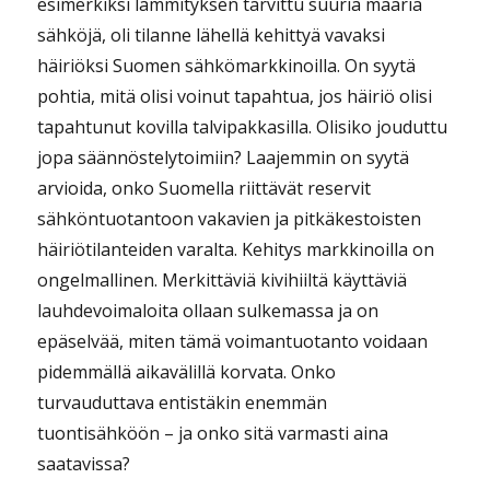
esimerkiksi lämmityksen tarvittu suuria määriä
sähköjä, oli tilanne lähellä kehittyä vavaksi
häiriöksi Suomen sähkömarkkinoilla. On syytä
pohtia, mitä olisi voinut tapahtua, jos häiriö olisi
tapahtunut kovilla talvipakkasilla. Olisiko jouduttu
jopa säännöstelytoimiin? Laajemmin on syytä
arvioida, onko Suomella riittävät reservit
sähköntuotantoon vakavien ja pitkäkestoisten
häiriötilanteiden varalta. Kehitys markkinoilla on
ongelmallinen. Merkittäviä kivihiiltä käyttäviä
lauhdevoimaloita ollaan sulkemassa ja on
epäselvää, miten tämä voimantuotanto voidaan
pidemmällä aikavälillä korvata. Onko
turvauduttava entistäkin enemmän
tuontisähköön – ja onko sitä varmasti aina
saatavissa?