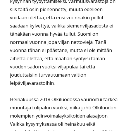
kysynnän tyydyttämiseksi. Varmuusvarastoja on
siis tältä osin pienennetty, muuta edelleen
voidaan olettaa, että ensi vuonnakin pellot
saadaan kylvettyä, vaikka siemenviljasadosta ei
tänäkään vuonna hyvää tullut. Suomi on
normaalivuonna jopa viljan nettoviejä. Tänä
vuonna tähän ei päästäne, mutta ei ole mitään
aihetta olettaa, että maahan syntyisi tämän
vuoden sadon vuoksi viljapulaa tai että
jouduttaisiin turvautumaan valtion
leipäviljavarastoihin.
Heinäkuussa 2018 Olkiluodossa vaurioitui tärkeä
muuntaja tulipalon vuoksi, mikä johti Olkiluodon
molempien ydinvoimalayksiköiden alasajoon.
Vaikka kysymyksessä oli heinäkuu eikä