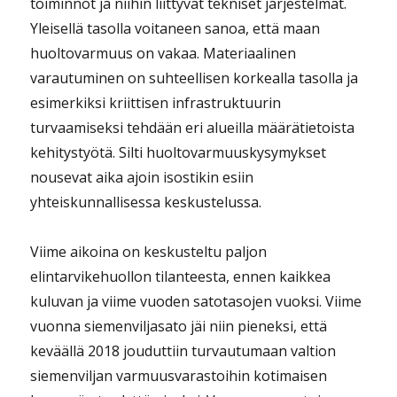
toiminnot ja niihin liittyvät tekniset järjestelmät.
Yleisellä tasolla voitaneen sanoa, että maan
huoltovarmuus on vakaa. Materiaalinen
varautuminen on suhteellisen korkealla tasolla ja
esimerkiksi kriittisen infrastruktuurin
turvaamiseksi tehdään eri alueilla määrätietoista
kehitystyötä. Silti huoltovarmuuskysymykset
nousevat aika ajoin isostikin esiin
yhteiskunnallisessa keskustelussa.
Viime aikoina on keskusteltu paljon
elintarvikehuollon tilanteesta, ennen kaikkea
kuluvan ja viime vuoden satotasojen vuoksi. Viime
vuonna siemenviljasato jäi niin pieneksi, että
keväällä 2018 jouduttiin turvautumaan valtion
siemenviljan varmuusvarastoihin kotimaisen