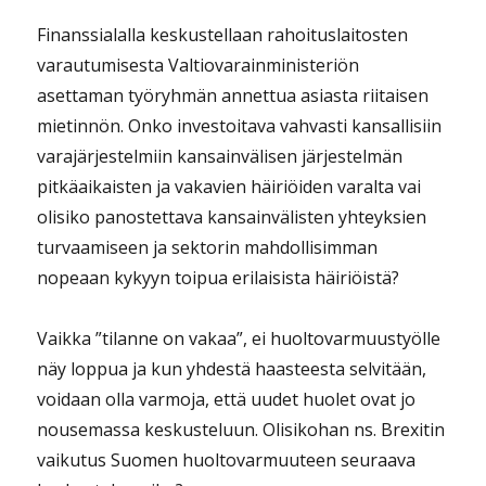
Finanssialalla keskustellaan rahoituslaitosten
varautumisesta Valtiovarainministeriön
asettaman työryhmän annettua asiasta riitaisen
mietinnön. Onko investoitava vahvasti kansallisiin
varajärjestelmiin kansainvälisen järjestelmän
pitkäaikaisten ja vakavien häiriöiden varalta vai
olisiko panostettava kansainvälisten yhteyksien
turvaamiseen ja sektorin mahdollisimman
nopeaan kykyyn toipua erilaisista häiriöistä?
Vaikka ”tilanne on vakaa”, ei huoltovarmuustyölle
näy loppua ja kun yhdestä haasteesta selvitään,
voidaan olla varmoja, että uudet huolet ovat jo
nousemassa keskusteluun. Olisikohan ns. Brexitin
vaikutus Suomen huoltovarmuuteen seuraava