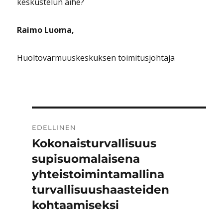
keskustelun aihe?
Raimo Luoma,
Huoltovarmuuskeskuksen toimitusjohtaja
Artikkelien
EDELLINEN
selaus
Kokonaisturvallisuus
Edellinen
artikkeli:
supisuomalaisena
yhteistoimintamallina
turvallisuushaasteiden
kohtaamiseksi