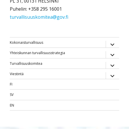
PL 31, 00131 HELSINKI
Puhelin: +358 295 16001
turvallisuuskomitea@gov.fi
näytä
Kokonaisturvallisuus
alavalik
näytä
Yhteiskunnan turvallisuusstrategia
alavalik
näytä
Turvallisuuskomitea
alavalik
näytä
Viestintä
alavalik
FI
SV
EN