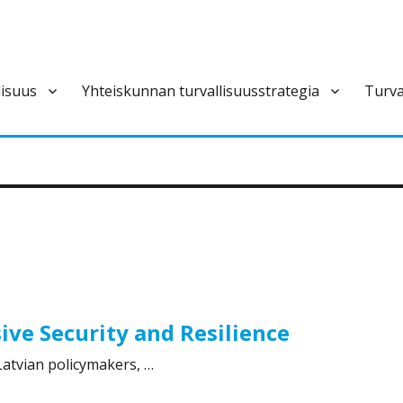
lisuus
Yhteiskunnan turvallisuusstrategia
Turva
ivan varautumisen pysyvä ja laajapohjainen yhteistoimintaelin.
ve Security and Resilience
Latvian policymakers, …
Security and Resilience”