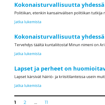
Kokonaisturvallisuutta yhdessä
Politiikan, etenkin kansainvälisen politiikan tutkija
”Kokonaisturvallisuutta yhdessä #22
Jatka lukemista
Kokonaisturvallisuutta yhdessä
Tervehdys täältä kuntaliitosta! Minun nimeni on Ar
”Kokonaisturvallisuutta yhdessä #2
Jatka lukemista
Lapset ja perheet on huomioita
Lapset kärsivät häiriö- ja kriisitilanteissa usein m
”Lapset ja perheet on huomioitava 
Jatka lukemista
Artikkelien
SIVU
SIVU
SIVU
1
2
…
11