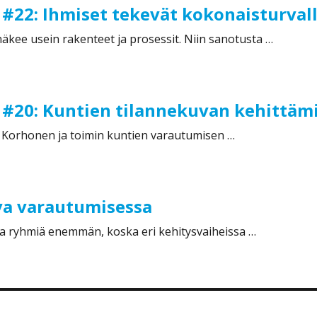
 #22: Ihmiset tekevät kokonaisturval
 näkee usein rakenteet ja prosessit. Niin sanotusta …
: Ihmiset tekevät kokonaisturvallisuuden”
 #20: Kuntien tilannekuvan kehittäm
i Korhonen ja toimin kuntien varautumisen …
0: Kuntien tilannekuvan kehittäminen”
va varautumisessa
uita ryhmiä enemmän, koska eri kehitysvaiheissa …
varautumisessa”