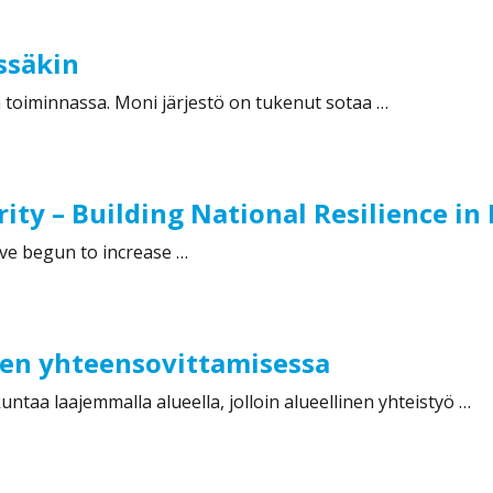
issäkin
 toiminnassa. Moni järjestö on tukenut sotaa …
in”
ty – Building National Resilience in 
ve begun to increase …
 Building National Resilience in Finland”
isen yhteensovittamisessa
ntaa laajemmalla alueella, jolloin alueellinen yhteistyö …
 yhteensovittamisessa”