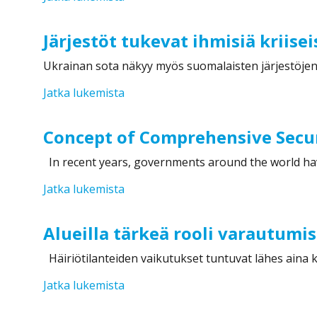
Järjestöt tukevat ihmisiä kriise
Ukrainan sota näkyy myös suomalaisten järjestöjen
”Järjestöt tukevat ihmisiä kriiseissäk
Jatka lukemista
Concept of Comprehensive Securi
In recent years, governments around the world ha
”Concept of Comprehensive Security –
Jatka lukemista
Alueilla tärkeä rooli varautum
Häiriötilanteiden vaikutukset tuntuvat lähes aina ku
”Alueilla tärkeä rooli varautumisen
Jatka lukemista