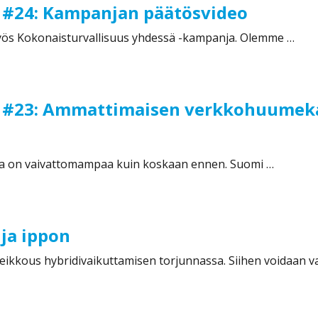
ä #24: Kampanjan päätösvideo
 myös Kokonaisturvallisuus yhdessä -kampanja. Olemme …
4: Kampanjan päätösvideo”
ä #23: Ammattimaisen verkkohuumeka
a on vaivattomampaa kuin koskaan ennen. Suomi …
: Ammattimaisen verkkohuumekaupan torjunta vaatii edelläk
 ja ippon
eikkous hybridivaikuttamisen torjunnassa. Siihen voidaan v
ippon”