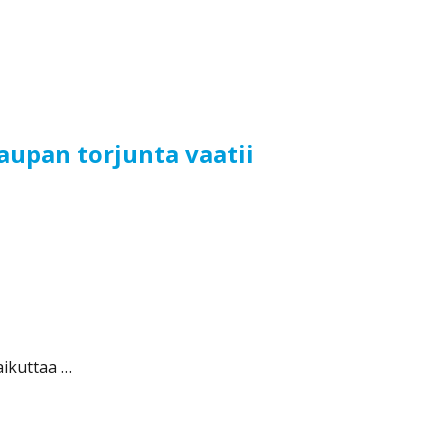
upan torjunta vaatii
ävijyyttä viranomaisilta”
aikuttaa …