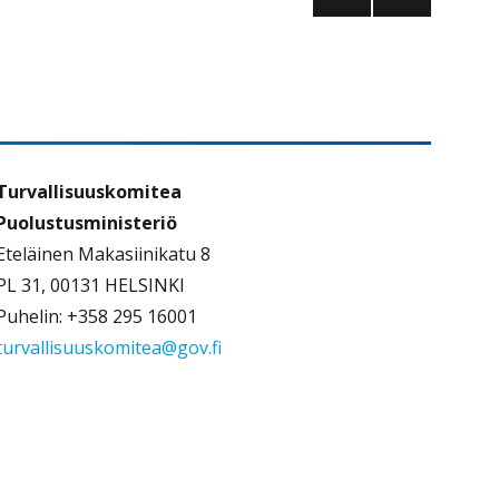
SEU
RAA
VA
SIVU
Turvallisuuskomitea
Puolustusministeriö
Eteläinen Makasiinikatu 8
PL 31, 00131 HELSINKI
Puhelin: +358 295 16001
turvallisuuskomitea@gov.fi