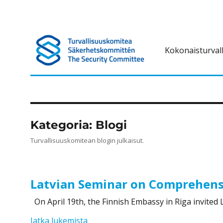
Kokonaisturval
Turvallisuuskomitea on kokonaisturvallisuuteen liittyvä ennako
Turvallisuuskomitea
Kategoria:
Blogi
Turvallisuuskomitean blogin julkaisut.
Latvian Seminar on Comprehensi
On April 19th, the Finnish Embassy in Riga invited 
”Latvian Seminar on Comprehensive 
Jatka lukemista