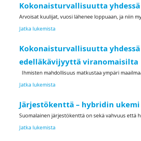
Kokonaisturvallisuutta yhdess
Arvoisat kuulijat, vuosi lähenee loppuaan, ja niin
”Kokonaisturvallisuutta yhdessä #2
Jatka lukemista
Kokonaisturvallisuutta yhdess
edelläkävijyyttä viranomaisilta
Ihmisten mahdollisuus matkustaa ympäri maailma
”Kokonaisturvallisuutta yhdessä #23
Jatka lukemista
Järjestökenttä – hybridin ukemi
Suomalainen järjestökenttä on sekä vahvuus että h
”Järjestökenttä – hybridin ukemi ja 
Jatka lukemista