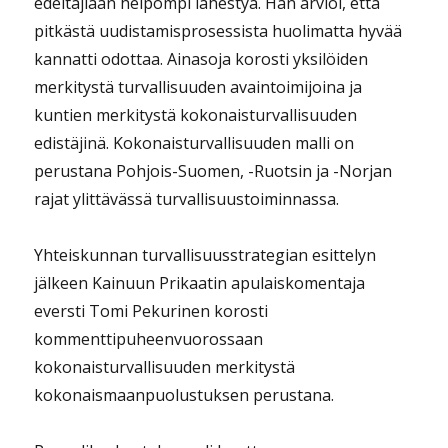
edeltäjiään helpompi lähestyä. Hän arvioi, että
pitkästä uudistamisprosessista huolimatta hyvää
kannatti odottaa. Ainasoja korosti yksilöiden
merkitystä turvallisuuden avaintoimijoina ja
kuntien merkitystä kokonaisturvallisuuden
edistäjinä. Kokonaisturvallisuuden malli on
perustana Pohjois-Suomen, -Ruotsin ja -Norjan
rajat ylittävässä turvallisuustoiminnassa.
Yhteiskunnan turvallisuusstrategian esittelyn
jälkeen Kainuun Prikaatin apulaiskomentaja
eversti Tomi Pekurinen korosti
kommenttipuheenvuorossaan
kokonaisturvallisuuden merkitystä
kokonaismaanpuolustuksen perustana.