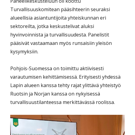
Paneelikeskusteluun oli koottu
Turvallisuuskomitean pääsihteerin seuraksi
alueellisia asiantuntijoita yhteiskunnan eri
sektoreilta, jotka keskustelivat aluksi
hyvinvoinnista ja turvallisuudesta. Panelistit
pääsivät vastaamaan myös runsaisiin yleisön
kysymyksiin.
Pohjois-Suomessa on toimittu aktiivisesti
varautumisen kehittämisessä. Erityisesti yhdessä
Lapin alueen kanssa tehty rajat ylittävä yhteistyö
Ruotsin ja Norjan kanssa on nykyisessä
turvallisuustilanteessa merkittävässä roolissa.