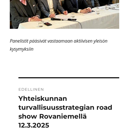
Panelistit pääsivät vastaamaan aktiivisen yleisön
kysymyksiin
Artikkelien
EDELLINEN
selaus
Yhteiskunnan
Edellinen
artikkeli:
turvallisuusstrategian road
show Rovaniemellä
12.3.2025