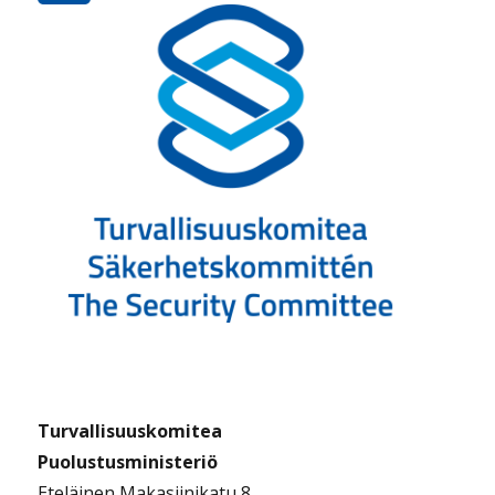
Turvallisuuskomitea
Puolustusministeriö
Eteläinen Makasiinikatu 8