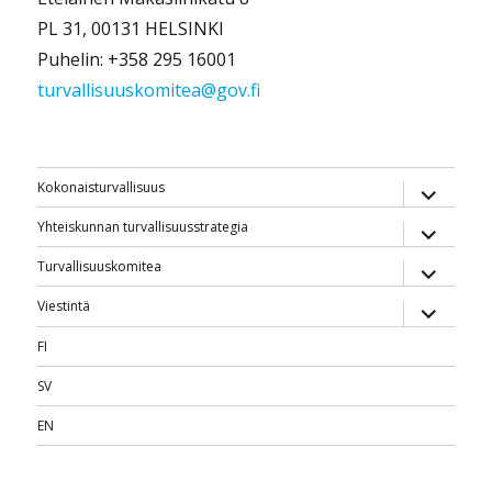
PL 31, 00131 HELSINKI
Puhelin: +358 295 16001
turvallisuuskomitea@gov.fi
näytä
Kokonaisturvallisuus
alavalik
näytä
Yhteiskunnan turvallisuusstrategia
alavalik
näytä
Turvallisuuskomitea
alavalik
näytä
Viestintä
alavalik
FI
SV
EN