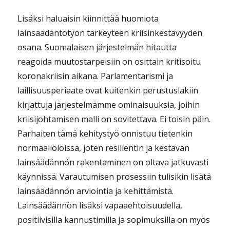
Lisäksi haluaisin kiinnittää huomiota
lainsäädäntötyön tärkeyteen kriisinkestävyyden
osana. Suomalaisen järjestelmän hitautta
reagoida muutostarpeisiin on osittain kritisoitu
koronakriisin aikana. Parlamentarismi ja
laillisuusperiaate ovat kuitenkin perustuslakiin
kirjattuja järjestelmämme ominaisuuksia, joihin
kriisijohtamisen malli on sovitettava. Ei toisin päin.
Parhaiten tämä kehitystyö onnistuu tietenkin
normaalioloissa, joten resilientin ja kestävän
lainsäädännön rakentaminen on oltava jatkuvasti
käynnissä. Varautumisen prosessiin tulisikin lisätä
lainsäädännön arviointia ja kehittämistä.
Lainsäädännön lisäksi vapaaehtoisuudella,
positiivisilla kannustimilla ja sopimuksilla on myös