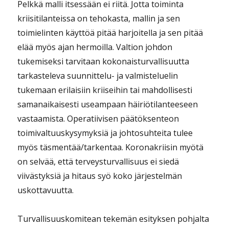
Pelkkä malli itsessään ei riitä. Jotta toiminta
kriisitilanteissa on tehokasta, mallin ja sen
toimielinten käyttöä pitää harjoitella ja sen pitää
elää myös ajan hermoilla. Valtion johdon
tukemiseksi tarvitaan kokonaisturvallisuutta
tarkasteleva suunnittelu- ja valmisteluelin
tukemaan erilaisiin kriiseihin tai mahdollisesti
samanaikaisesti useampaan häiriötilanteeseen
vastaamista. Operatiivisen päätöksenteon
toimivaltuuskysymyksiä ja johtosuhteita tulee
myös täsmentää/tarkentaa. Koronakriisin myötä
on selvää, että terveysturvallisuus ei siedä
viivästyksiä ja hitaus syö koko järjestelmän
uskottavuutta.
Turvallisuuskomitean tekemän esityksen pohjalta