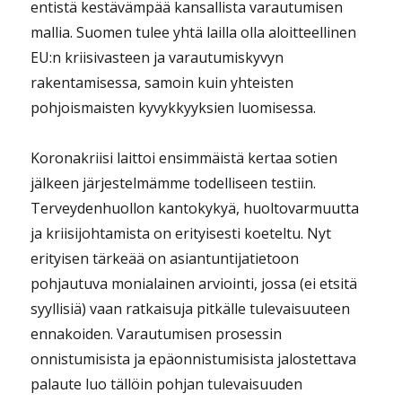
entistä kestävämpää kansallista varautumisen
mallia. Suomen tulee yhtä lailla olla aloitteellinen
EU:n kriisivasteen ja varautumiskyvyn
rakentamisessa, samoin kuin yhteisten
pohjoismaisten kyvykkyyksien luomisessa.
Koronakriisi laittoi ensimmäistä kertaa sotien
jälkeen järjestelmämme todelliseen testiin.
Terveydenhuollon kantokykyä, huoltovarmuutta
ja kriisijohtamista on erityisesti koeteltu. Nyt
erityisen tärkeää on asiantuntijatietoon
pohjautuva monialainen arviointi, jossa (ei etsitä
syyllisiä) vaan ratkaisuja pitkälle tulevaisuuteen
ennakoiden. Varautumisen prosessin
onnistumisista ja epäonnistumisista jalostettava
palaute luo tällöin pohjan tulevaisuuden