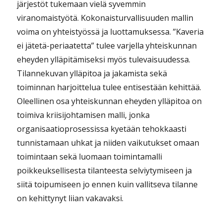
järjestöt tukemaan vielä syvemmin
viranomaistyötä. Kokonaisturvallisuuden mallin
voima on yhteistyössä ja luottamuksessa. ”Kaveria
ei jätetä-periaatetta” tulee varjella yhteiskunnan
eheyden ylläpitämiseksi myös tulevaisuudessa.
Tilannekuvan ylläpitoa ja jakamista sekä
toiminnan harjoittelua tulee entisestään kehittää.
Oleellinen osa yhteiskunnan eheyden ylläpitoa on
toimiva kriisijohtamisen malli, jonka
organisaatioprosessissa kyetään tehokkaasti
tunnistamaan uhkat ja niiden vaikutukset omaan
toimintaan sekä luomaan toimintamalli
poikkeuksellisesta tilanteesta selviytymiseen ja
siitä toipumiseen jo ennen kuin vallitseva tilanne
on kehittynyt liian vakavaksi.