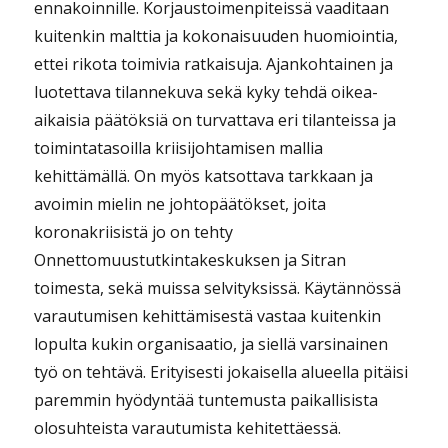
ennakoinnille. Korjaustoimenpiteissä vaaditaan
kuitenkin malttia ja kokonaisuuden huomiointia,
ettei rikota toimivia ratkaisuja. Ajankohtainen ja
luotettava tilannekuva sekä kyky tehdä oikea-
aikaisia päätöksiä on turvattava eri tilanteissa ja
toimintatasoilla kriisijohtamisen mallia
kehittämällä. On myös katsottava tarkkaan ja
avoimin mielin ne johtopäätökset, joita
koronakriisistä jo on tehty
Onnettomuustutkintakeskuksen ja Sitran
toimesta, sekä muissa selvityksissä. Käytännössä
varautumisen kehittämisestä vastaa kuitenkin
lopulta kukin organisaatio, ja siellä varsinainen
työ on tehtävä. Erityisesti jokaisella alueella pitäisi
paremmin hyödyntää tuntemusta paikallisista
olosuhteista varautumista kehitettäessä.