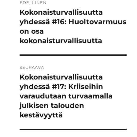
EDELLINEN
selaus
Kokonaisturvallisuutta
Edellinen
artikkeli:
yhdessä #16: Huoltovarmuus
on osa
kokonaisturvallisuutta
SEURAAVA
Kokonaisturvallisuutta
Seuraava
artikkeli:
yhdessä #17: Kriiseihin
varaudutaan turvaamalla
julkisen talouden
kestävyyttä