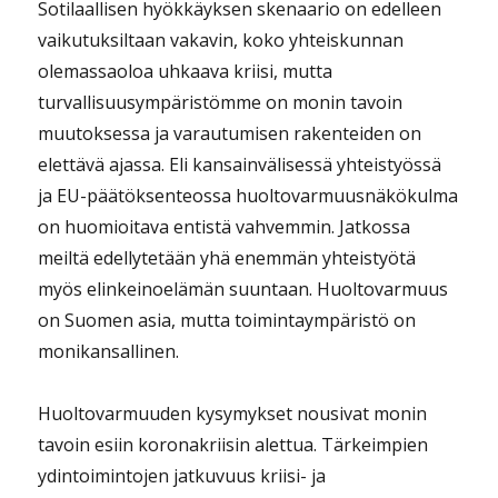
Sotilaallisen hyökkäyksen skenaario on edelleen
vaikutuksiltaan vakavin, koko yhteiskunnan
olemassaoloa uhkaava kriisi, mutta
turvallisuusympäristömme on monin tavoin
muutoksessa ja varautumisen rakenteiden on
elettävä ajassa. Eli kansainvälisessä yhteistyössä
ja EU-päätöksenteossa huoltovarmuusnäkökulma
on huomioitava entistä vahvemmin. Jatkossa
meiltä edellytetään yhä enemmän yhteistyötä
myös elinkeinoelämän suuntaan. Huoltovarmuus
on Suomen asia, mutta toimintaympäristö on
monikansallinen.
Huoltovarmuuden kysymykset nousivat monin
tavoin esiin koronakriisin alettua. Tärkeimpien
ydintoimintojen jatkuvuus kriisi- ja