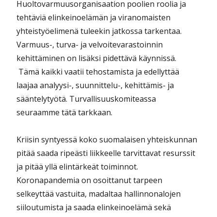
Huoltovarmuusorganisaation poolien roolia ja
tehtäviä elinkeinoelämän ja viranomaisten
yhteistyöelimenä tuleekin jatkossa tarkentaa.
Varmuus-, turva- ja velvoitevarastoinnin
kehittäminen on lisäksi pidettävä käynnissä.
Tämä kaikki vaatii tehostamista ja edellyttää
laajaa analyysi-, suunnittelu-, kehittämis- ja
sääntelytyötä. Turvallisuuskomiteassa
seuraamme tätä tarkkaan.
Kriisin syntyessä koko suomalaisen yhteiskunnan
pitää saada ripeästi liikkeelle tarvittavat resurssit
ja pitää yllä elintärkeät toiminnot.
Koronapandemia on osoittanut tarpeen
selkeyttää vastuita, madaltaa hallinnonalojen
siiloutumista ja saada elinkeinoelämä sekä