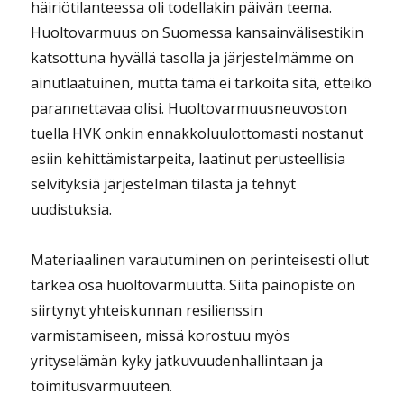
häiriötilanteessa oli todellakin päivän teema.
Huoltovarmuus on Suomessa kansainvälisestikin
katsottuna hyvällä tasolla ja järjestelmämme on
ainutlaatuinen, mutta tämä ei tarkoita sitä, etteikö
parannettavaa olisi. Huoltovarmuusneuvoston
tuella HVK onkin ennakkoluulottomasti nostanut
esiin kehittämistarpeita, laatinut perusteellisia
selvityksiä järjestelmän tilasta ja tehnyt
uudistuksia.
Materiaalinen varautuminen on perinteisesti ollut
tärkeä osa huoltovarmuutta. Siitä painopiste on
siirtynyt yhteiskunnan resilienssin
varmistamiseen, missä korostuu myös
yrityselämän kyky jatkuvuudenhallintaan ja
toimitusvarmuuteen.