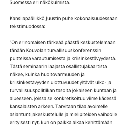
Suomessa eri näkökulmista.
Kansliapäällikkö Juustin puhe kokonaisuudessaan
tekstimuodossa:
”On erinomaisen tärkeää päästä keskustelemaan
tänään Kouvolan turvallisuuskonferenssin
puitteissa varautumisesta ja kriisinkestävyydestä.
Tästä seminaarin laajasta osallistujakaartista
näkee, kuinka huoltovarmuuden ja
kriisinkestävyyden ulottuvuudet yltävät ulko- ja
turvallisuuspolitiikan tasolta jokaiseen kuntaan ja
alueeseen, joissa se konkretisoituu viime kädessä
kansalaisten arkeen. Tarvitaan tilaa avoimelle
asiantuntijakeskustelulle ja mielipiteiden vaihdolle
erityisesti nyt, kun on paikka alkaa kehittämään