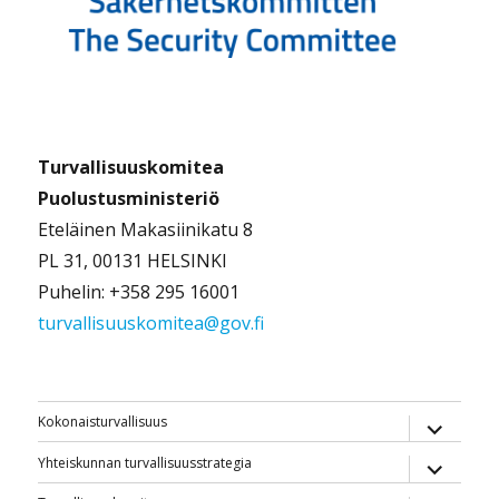
Turvallisuuskomitea
Puolustusministeriö
Eteläinen Makasiinikatu 8
PL 31, 00131 HELSINKI
Puhelin: +358 295 16001
turvallisuuskomitea@gov.fi
näytä
Kokonaisturvallisuus
alavalik
näytä
Yhteiskunnan turvallisuusstrategia
alavalik