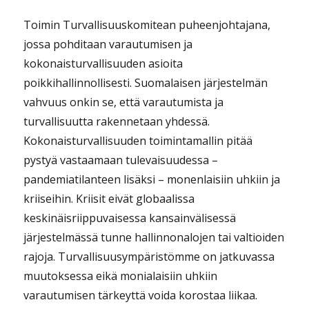
Toimin Turvallisuuskomitean puheenjohtajana,
jossa pohditaan varautumisen ja
kokonaisturvallisuuden asioita
poikkihallinnollisesti. Suomalaisen järjestelmän
vahvuus onkin se, että varautumista ja
turvallisuutta rakennetaan yhdessä.
Kokonaisturvallisuuden toimintamallin pitää
pystyä vastaamaan tulevaisuudessa –
pandemiatilanteen lisäksi – monenlaisiin uhkiin ja
kriiseihin. Kriisit eivät globaalissa
keskinäisriippuvaisessa kansainvälisessä
järjestelmässä tunne hallinnonalojen tai valtioiden
rajoja. Turvallisuusympäristömme on jatkuvassa
muutoksessa eikä monialaisiin uhkiin
varautumisen tärkeyttä voida korostaa liikaa.