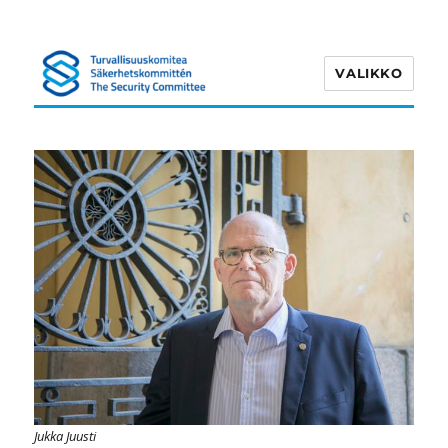
VALIKKO
Turvallisuuskomitea
Jukka Juusti