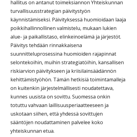
hallitus on antanut toimeksiannon Yhteiskunnan
turvallisuusstrategian päivitystyön
käynnistämiseksi. Päivityksessä huomioidaan laaja
poikkihallinnollinen valmistelu, mukaan lukien
alue- ja paikallistaso, elinkeinoelämä ja järjestöt.
Päivitys tehdään rinnakkaisena
suunnitteluprosessina huomioiden rajapinnat
selontekoihin, muihin strategiatöihin, kansallisen
riskiarvion päivitykseen ja kriisilainsäädännön
kehittämistyöhön. Tämän hetkisiä toimintamalleja
on kuitenkin järjestelmällisesti noudatettava,
kunnes uusista on sovittu. Suomessa onkin
totuttu vahvaan laillisuusperiaatteeseen ja
uskotaan siihen, että yhdessä sovittujen
sääntöjen noudattaminen palvelee koko
yhteiskunnan etua.