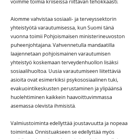
voimme toimia kriiseissä riittävän tehokkaasti.
Aiomme vahvistaa sosiaali- ja terveyssektorin
yhteistyötä varautumisessa, kun Suomi tänä
vuonna toimii Pohjoismaisen ministerineuvoston
puheenjohtajana. Vahvennetulla mandaatilla
laajennetaan pohjoismainen varautumisen
yhteistyö koskemaan terveydenhuollon lisäksi
sosiaalihuoltoa. Uusia varautumiseen liitettäviä
asioita ovat esimerkiksi psykososiaalinen tuki,
evakuointikeskusten perustaminen ja ylipäänsä
huolehtiminen kaikkein haavoittuvimmassa
asemassa olevista ihmisistä.
Valmiustoiminta edellyttää joustavuutta ja nopeaa
toimintaa. Onnistuakseen se edellyttää myös