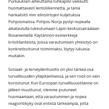
Purkauksen aiheuttama tuhkapilvi vaikeutti
huomattavasti lentoliikennettä, ja tämä
hankaloitti mm. elinsiirtojen kuljetuksia
Pohjoismaissa. Pohjois-Norja pystyi nopealla
aikataululla tukeutumaan Lapin keskussairaalaan
Rovaniemellä. Käytännön esimerkkejä
kriisitilanteista, joissa varautumisen yhteistyö on
konkretisoitunut toiminnaksi, löytyy lukuisia
muitakin.
Sosiaali- ja terveydenhuolto on yksi tärkeä osa
turvallisuuden ylläpitämisessä, ja sen rooli on vain
korostunut. Kun Euroopan turvallisuustilanne on
jälleen muuttunut, olemme joutuneet
huomaamaan, että varautuminen ja nopea
reagointikyky ovat entistä tärkeämpiä, jotta