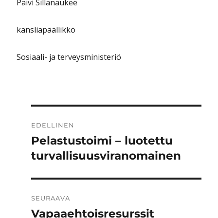
Päivi Sillanaukee
kansliapäällikkö
Sosiaali- ja terveysministeriö
Artikkelien
EDELLINEN
selaus
Pelastustoimi – luotettu
Edellinen
artikkeli:
turvallisuusviranomainen
SEURAAVA
Vapaaehtoisresurssit
Seuraava