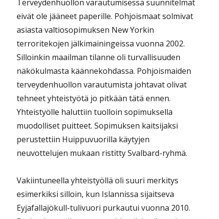
Terveydenhuollon varautumisessa suunnitelmat
eivät ole jääneet paperille. Pohjoismaat solmivat
asiasta valtiosopimuksen New Yorkin
terroritekojen jälkimainingeissa vuonna 2002.
Silloinkin maailman tilanne oli turvallisuuden
näkökulmasta käännekohdassa. Pohjoismaiden
terveydenhuollon varautumista johtavat olivat
tehneet yhteistyötä jo pitkään tätä ennen.
Yhteistyölle haluttiin tuolloin sopimuksella
muodolliset puitteet. Sopimuksen kaitsijaksi
perustettiin Huippuvuorilla käytyjen
neuvottelujen mukaan ristitty Svalbard-ryhmä.
Vakiintuneella yhteistyöllä oli suuri merkitys
esimerkiksi silloin, kun Islannissa sijaitseva
Eyjafallajökull-tulivuori purkautui vuonna 2010.