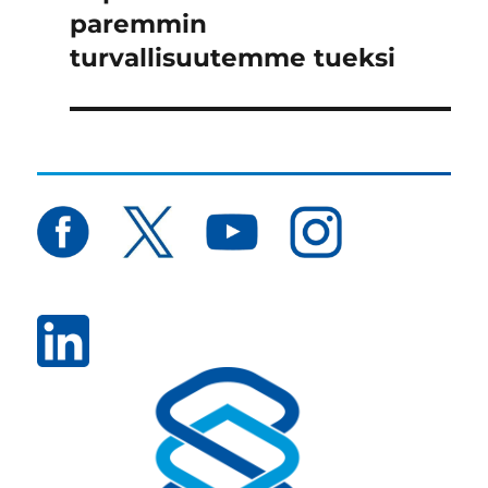
artikkeli:
paremmin
turvallisuutemme tueksi