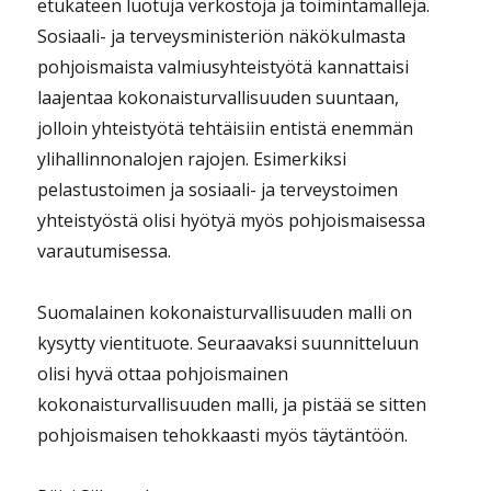
etukäteen luotuja verkostoja ja toimintamalleja.
Sosiaali- ja terveysministeriön näkökulmasta
pohjoismaista valmiusyhteistyötä kannattaisi
laajentaa kokonaisturvallisuuden suuntaan,
jolloin yhteistyötä tehtäisiin entistä enemmän
ylihallinnonalojen rajojen. Esimerkiksi
pelastustoimen ja sosiaali- ja terveystoimen
yhteistyöstä olisi hyötyä myös pohjoismaisessa
varautumisessa.
Suomalainen kokonaisturvallisuuden malli on
kysytty vientituote. Seuraavaksi suunnitteluun
olisi hyvä ottaa pohjoismainen
kokonaisturvallisuuden malli, ja pistää se sitten
pohjoismaisen tehokkaasti myös täytäntöön.