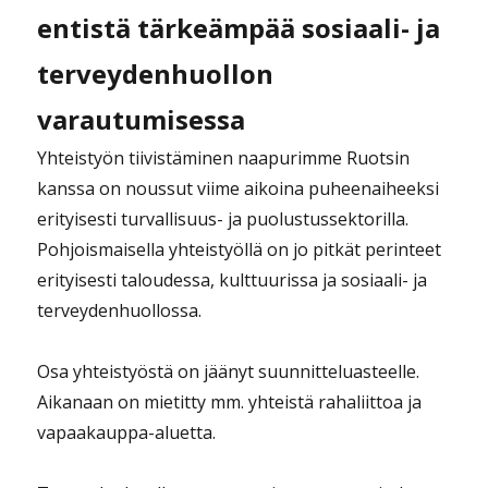
entistä tärkeämpää sosiaali- ja
terveydenhuollon
varautumisessa
Yhteistyön tiivistäminen naapurimme Ruotsin
kanssa on noussut viime aikoina puheenaiheeksi
erityisesti turvallisuus- ja puolustussektorilla.
Pohjoismaisella yhteistyöllä on jo pitkät perinteet
erityisesti taloudessa, kulttuurissa ja sosiaali- ja
terveydenhuollossa.
Osa yhteistyöstä on jäänyt suunnitteluasteelle.
Aikanaan on mietitty mm. yhteistä rahaliittoa ja
vapaakauppa-aluetta.