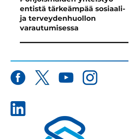
artikkeli:
entistä tärkeämpää sosiaali-
ja terveydenhuollon
varautumisessa