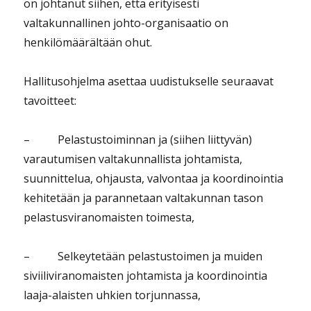
on johtanut siihen, että erityisesti
valtakunnallinen johto-organisaatio on
henkilömäärältään ohut.
Hallitusohjelma asettaa uudistukselle seuraavat
tavoitteet:
– Pelastustoiminnan ja (siihen liittyvän)
varautumisen valtakunnallista johtamista,
suunnittelua, ohjausta, valvontaa ja koordinointia
kehitetään ja parannetaan valtakunnan tason
pelastusviranomaisten toimesta,
– Selkeytetään pelastustoimen ja muiden
siviiliviranomaisten johtamista ja koordinointia
laaja-alaisten uhkien torjunnassa,