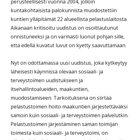
perusteellisesti vuonna 2004, jolloin
kuntakohtaisista palokunnista muodostettiin
kuntien ylläpitämät 22 alueellista pelastuslaitosta.
Aikanaan kritisoitu uudistus on osoittautunut
onnistuneeksi ja on varmasti luonut pohjan sille,
että edellä kuvatut luvut on kyetty saavuttamaan.
Nyt on odottamassa uusi uudistus, joka kytkeytyy
läheisesti käynnissä olevaan sosiaali- ja
terveystoimen uudistukseen ja
itsehallintoalueiden, maakuntien,
muodostamiseen. Tarkoituksena on siirtää
pelastustoimen hoito maakuntien järjestettäväksi
samoin kuin sosiaali- ja terveystoimen palvelutkin.
Pelastustoimen järjestäminen saman toimijan
toimesta kuin sosiaali- ja terveystoimi, on