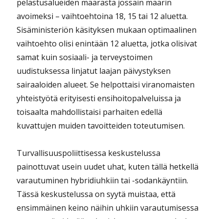
pelastusalueiden määrästä jossain määrin
avoimeksi – vaihtoehtoina 18, 15 tai 12 aluetta.
Sisäministeriön käsityksen mukaan optimaalinen
vaihtoehto olisi enintään 12 aluetta, jotka olisivat
samat kuin sosiaali- ja terveystoimen
uudistuksessa linjatut laajan päivystyksen
sairaaloiden alueet. Se helpottaisi viranomaisten
yhteistyötä erityisesti ensihoitopalveluissa ja
toisaalta mahdollistaisi parhaiten edellä
kuvattujen muiden tavoitteiden toteutumisen.
Turvallisuuspoliittisessa keskustelussa
painottuvat usein uudet uhat, kuten tällä hetkellä
varautuminen hybridiuhkiin tai -sodankäyntiin.
Tässä keskustelussa on syytä muistaa, että
ensimmäinen keino näihin uhkiin varautumisessa