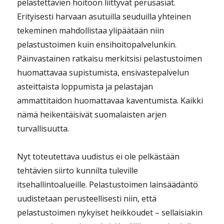
pelastettavien hoitoon liittyvät perusasiat.
Erityisesti harvaan asutuilla seuduilla yhteinen
tekeminen mahdollistaa ylipäätään niin
pelastustoimen kuin ensihoitopalvelunkin.
Päinvastainen ratkaisu merkitsisi pelastustoimen
huomattavaa supistumista, ensivastepalvelun
asteittaista loppumista ja pelastajan
ammattitaidon huomattavaa kaventumista. Kaikki
nämä heikentäisivät suomalaisten arjen
turvallisuutta.
Nyt toteutettava uudistus ei ole pelkästään
tehtävien siirto kunnilta tuleville
itsehallintoalueille. Pelastustoimen lainsäädäntö
uudistetaan perusteellisesti niin, että
pelastustoimen nykyiset heikkoudet – sellaisiakin