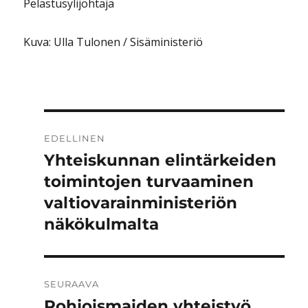
Pelastusylijohtaja
Kuva: Ulla Tulonen / Sisäministeriö
Artikkelien
EDELLINEN
selaus
Yhteiskunnan elintärkeiden
Edellinen
artikkeli:
toimintojen turvaaminen
valtiovarainministeriön
näkökulmalta
SEURAAVA
Pohjoismaiden yhteistyö
Seuraava