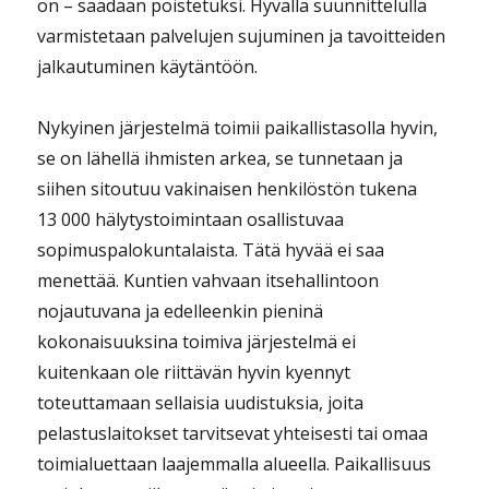
on – saadaan poistetuksi. Hyvällä suunnittelulla
varmistetaan palvelujen sujuminen ja tavoitteiden
jalkautuminen käytäntöön.
Nykyinen järjestelmä toimii paikallistasolla hyvin,
se on lähellä ihmisten arkea, se tunnetaan ja
siihen sitoutuu vakinaisen henkilöstön tukena
13 000 hälytystoimintaan osallistuvaa
sopimuspalokuntalaista. Tätä hyvää ei saa
menettää. Kuntien vahvaan itsehallintoon
nojautuvana ja edelleenkin pieninä
kokonaisuuksina toimiva järjestelmä ei
kuitenkaan ole riittävän hyvin kyennyt
toteuttamaan sellaisia uudistuksia, joita
pelastuslaitokset tarvitsevat yhteisesti tai omaa
toimialuettaan laajemmalla alueella. Paikallisuus