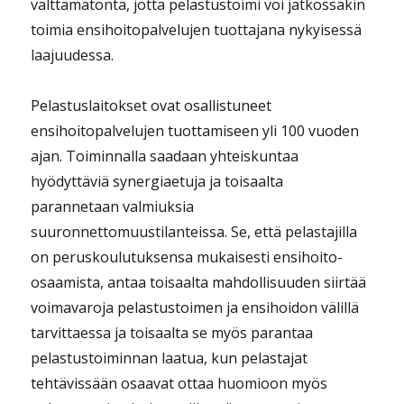
välttämätöntä, jotta pelastustoimi voi jatkossakin
toimia ensihoitopalvelujen tuottajana nykyisessä
laajuudessa.
Pelastuslaitokset ovat osallistuneet
ensihoitopalvelujen tuottamiseen yli 100 vuoden
ajan. Toiminnalla saadaan yhteiskuntaa
hyödyttäviä synergiaetuja ja toisaalta
parannetaan valmiuksia
suuronnettomuustilanteissa. Se, että pelastajilla
on peruskoulutuksensa mukaisesti ensihoito-
osaamista, antaa toisaalta mahdollisuuden siirtää
voimavaroja pelastustoimen ja ensihoidon välillä
tarvittaessa ja toisaalta se myös parantaa
pelastustoiminnan laatua, kun pelastajat
tehtävissään osaavat ottaa huomioon myös