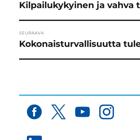
selaus
Kilpailukykyinen ja vahva
Edellinen
artikkeli:
SEURAAVA
Kokonaisturvallisuutta tu
Seuraava
artikkeli: