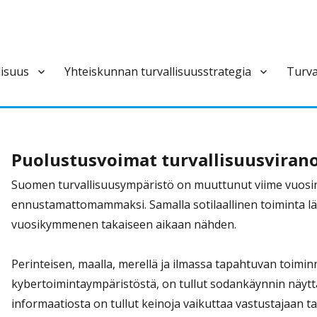
lisuus
Yhteiskunnan turvallisuusstrategia
Turva
ivan varautumisen pysyvä ja laajapohjainen yhteistoimintaelin.
Puolustusvoimat turvallisuusvira
Suomen turvallisuusympäristö on muuttunut viime vuosi
ennustamattomammaksi. Samalla sotilaallinen toiminta l
vuosikymmenen takaiseen aikaan nähden.
Perinteisen, maalla, merellä ja ilmassa tapahtuvan toiminn
kybertoimintaympäristöstä, on tullut sodankäynnin näyttä
informaatiosta on tullut keinoja vaikuttaa vastustajaan t