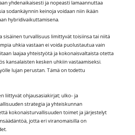
daan yhdenaikaisesti ja nopeasti lamaannuttaa
usia sodankäynnin keinoja voidaan niin ikään
aan hybridivaikuttamisena.
isäinen turvallisuus limittyvät toisiinsa tai niitä
impia uhkia vastaan ei voida puolustautua vain
itaan laajaa yhteistyötä ja kokonaisvaltaista otetta
yös kansalaisten kesken uhkiin vastaamiseksi.
työlle lujan perustan. Tämä on todettu
 liittyvät ohjausasiakirjat; ulko- ja
vallisuuden strategia ja yhteiskunnan
että kokonaisturvallisuuden toimet ja järjestelyt
nsäädäntöä, jotta eri viranomaisilla on
et.