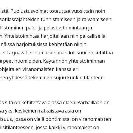
istä. Puolustusvoimat toteuttaa vuosittain noin
 sotilasräjähteiden tunnistamiseen ja raivaamiseen.
listuminen palo- ja pelastustoimintaan ja
 Yhteistoimintaa harjoitellaan niin paikallisella,
ä näissä harjoituksissa kehitetään niihin
kset tarjoavat erinomaisen mahdollisuuden kehittää
n tarpeet huomioiden. Käytännön yhteistoiminnan
ohjeita eri viranomaisten kanssa eri
nainen yhdessä tekeminen sujuu kunkin tilanteen
sitä on kehitettävä ajassa eläen. Parhaillaan on
sa yksi keskeinen ratkaistava asia on
uus, jossa on vielä pohtimista, on viranomaisten
iisitilanteeseen, jossa kaikki viranomaiset on