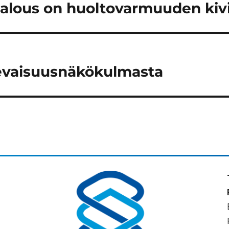
 talous on huoltovarmuuden kivi
levaisuusnäkökulmasta