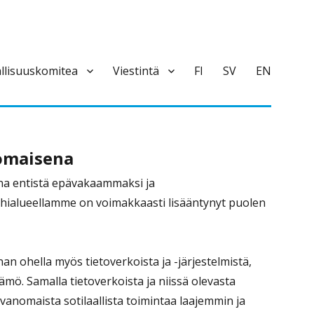
llisuuskomitea
Viestintä
FI
SV
EN
nomaisena
na entistä epävakaammaksi ja
ähialueellamme on voimakkaasti lisääntynyt puolen
an ohella myös tietoverkoista ja -järjestelmistä,
mö. Samalla tietoverkoista ja niissä olevasta
avanomaista sotilaallista toimintaa laajemmin ja