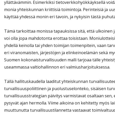
yllättävämmin. Esimerkiksi tietoverkkohyökkäyksellä voi
monia yhteiskunnan kriittisiä toimintoja. Perinteisiä ja u
käyttää yhdessä monin eri tavoin, ja nykyisin tästä puhut
Tämä tarkoittaa monissa tapauksissa sitä, että ulkoinen ja s
voi olla jopa mahdotonta erottaa toisistaan. Moniulotteis
yhdellä keinolla tai yhden toimijan toimenpitein, vaan tarv
eri viranomaisten, järjestöjen ja elinkeinoelämän sekä m
Suomen kokonaisturvallisuuden malli tarjoaa tälle yhteis
useammassa valtiohallinnon eri valmiusharjoituksessa.
Tällä hallituskaudella laaditut yhteiskunnan turvallisuuteen
turvallisuuspoliittinen ja puolustuselonteko, sisäisen tur
turvallisuusstrategian päivitys varmistavat osaltaan sen, 
pysyvät ajan hermolla. Viime aikoina on kehitetty myös lai
muuttunutta turvallisuustilannetta vastaavat toimivaltuud