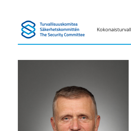
Kokonaisturval
Turvallisuuskomitea on kokonaisturvallisuuteen liittyvä ennako
Turvallisuuskomitea