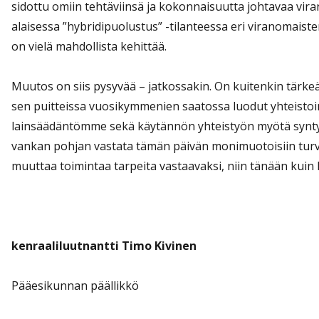
sidottu omiin tehtäviinsä ja kokonnaisuutta johtavaa viran
alaisessa ”hybridipuolustus” -tilanteessa eri viranomaist
on vielä mahdollista kehittää.
Muutos on siis pysyvää – jatkossakin. On kuitenkin tärke
sen puitteissa vuosikymmenien saatossa luodut yhteistoimi
lainsäädäntömme sekä käytännön yhteistyön myötä syntyn
vankan pohjan vastata tämän päivän monimuotoisiin turval
muuttaa toimintaa tarpeita vastaavaksi, niin tänään kui
kenraaliluutnantti Timo Kivinen
Pääesikunnan päällikkö