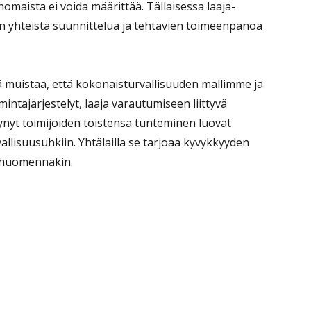
omaista ei voida määrittää. Tällaisessa laaja-
en yhteistä suunnittelua ja tehtävien toimeenpanoa
ä muistaa, että kokonaisturvallisuuden mallimme ja
ntajärjestelyt, laaja varautumiseen liittyvä
yt toimijoiden toistensa tunteminen luovat
lisuusuhkiin. Yhtälailla se tarjoaa kyvykkyyden
n huomennakin.