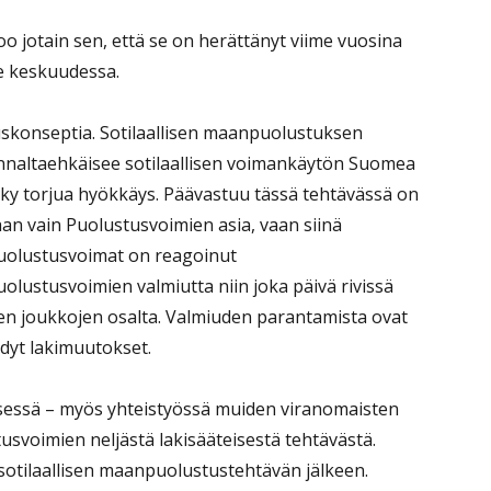
 jotain sen, että se on herättänyt viime vuosina
e keskuudessa.
skonseptia. Sotilaallisen maanpuolustuksen
ennaltaehkäisee sotilaallisen voimankäytön Suomea
yky torjua hyökkäys. Päävastuu tässä tehtävässä on
an vain Puolustusvoimien asia, vaan siinä
Puolustusvoimat on reagoinut
lustusvoimien valmiutta niin joka päivä rivissä
vien joukkojen osalta. Valmiuden parantamista ovat
dyt lakimuutokset.
isessä – myös yhteistyössä muiden viranomaisten
svoimien neljästä lakisääteisestä tehtävästä.
sotilaallisen maanpuolustustehtävän jälkeen.