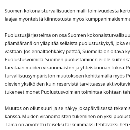
Suomen kokonaisturvallisuuden malli toimivuudesta kertoo
laajaa myönteistä kiinnostusta myös kumppanimaidemm
Puolustusjärjestelmä on osa Suomen kokonaisturvallisuu
päämääränä on ylläpitää sellaista puolustuskykyä, joka 
vastaan. Jos ennaltaehkäisy pettää, Suomella on oltava k
Puolustusvoimilla. Suomen puolustaminen ei ole kuitenka
tarvitaan muiden viranomaisten ja yhteiskunnan tukea. 
turvallisuusympäristön muutokseen kehittämällä myös Puo
olevien yksiköiden kuin reservistä tarvittaessa aktivoita
tukeneet monet Puolustusvoimien toimintaa kohtaan teh
Muutos on ollut suuri ja se näkyy jokapäiväisessä tekem
kanssa. Muiden viranomaisten tukeminen on yksi puolustu
Tämä on arvotettu toiseksi tärkeimmäksi tehtäväksi heti 