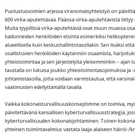
Puolustusvoimien arjessa viranomaisyhteistyö on päivittä
600 virka-aputehtävää. Pääosa virka-aputehtävistä liittyy
Muita tyypillisiä virka-aputehtäviä ovat muun muassa osal
kadonneiden henkilöiden etsintä esimerkiksi helikopterein.
alueellisella kuin keskushallintotasollakin. Sen lisäksi ett
osallistuvien henkilöiden käytännön osaamista, harjoitu
yhteistoimintaa ja sen järjestelyitä yleisemminkin – aja
taustalla on lukuisa joukko yhteistoimintasopimuksia ja -
johtamistasoilla, jotta voidaan varmistautua, että varsi
vaatimusten edellyttämällä tavalla.
Vaikka kokonaisturvallisuuskonseptimme on toimiva, myös 
päivitettävänä kansallisen kyberturvallisuusstrategia, jos
kyberturvallisuuden kokonaisjohtaminen. Toinen kokonais
yhteinen toimintavalmius vastata laaja-alaiseen häiriö-/kr