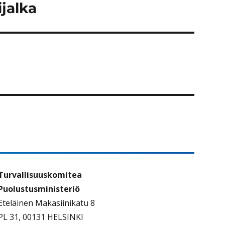
jalka
Turvallisuuskomitea
Puolustusministeriö
Eteläinen Makasiinikatu 8
PL 31, 00131 HELSINKI