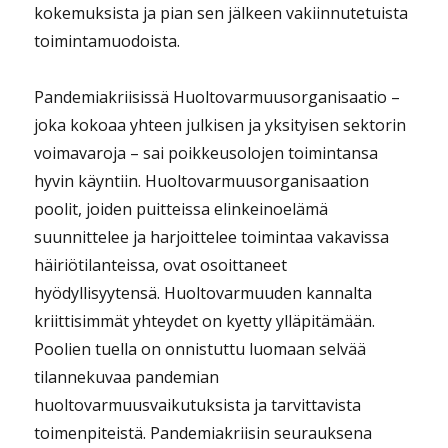
kokemuksista ja pian sen jälkeen vakiinnutetuista
toimintamuodoista.
Pandemiakriisissä Huoltovarmuusorganisaatio –
joka kokoaa yhteen julkisen ja yksityisen sektorin
voimavaroja – sai poikkeusolojen toimintansa
hyvin käyntiin. Huoltovarmuusorganisaation
poolit, joiden puitteissa elinkeinoelämä
suunnittelee ja harjoittelee toimintaa vakavissa
häiriötilanteissa, ovat osoittaneet
hyödyllisyytensä. Huoltovarmuuden kannalta
kriittisimmät yhteydet on kyetty ylläpitämään.
Poolien tuella on onnistuttu luomaan selvää
tilannekuvaa pandemian
huoltovarmuusvaikutuksista ja tarvittavista
toimenpiteistä. Pandemiakriisin seurauksena