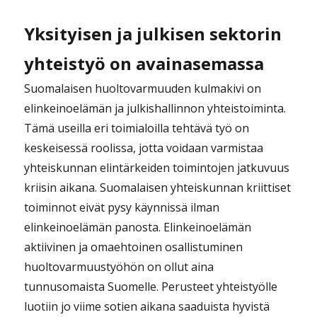
Yksityisen ja julkisen sektorin
yhteistyö on avainasemassa
Suomalaisen huoltovarmuuden kulmakivi on
elinkeinoelämän ja julkishallinnon yhteistoiminta.
Tämä useilla eri toimialoilla tehtävä työ on
keskeisessä roolissa, jotta voidaan varmistaa
yhteiskunnan elintärkeiden toimintojen jatkuvuus
kriisin aikana. Suomalaisen yhteiskunnan kriittiset
toiminnot eivät pysy käynnissä ilman
elinkeinoelämän panosta. Elinkeinoelämän
aktiivinen ja omaehtoinen osallistuminen
huoltovarmuustyöhön on ollut aina
tunnusomaista Suomelle. Perusteet yhteistyölle
luotiin jo viime sotien aikana saaduista hyvistä