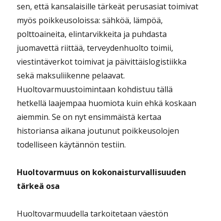
sen, että kansalaisille tärkeät perusasiat toimivat
myös poikkeusoloissa: sähköä, lämpöä,
polttoaineita, elintarvikkeita ja puhdasta
juomavettä riittää, terveydenhuolto toimii,
viestintäverkot toimivat ja päivittäislogistiikka
sekä maksuliikenne pelaavat.
Huoltovarmuustoimintaan kohdistuu tällä
hetkellä laajempaa huomiota kuin ehkä koskaan
aiemmin. Se on nyt ensimmäistä kertaa
historiansa aikana joutunut poikkeusolojen
todelliseen käytännön testiin.
Huoltovarmuus on kokonaisturvallisuuden
tärkeä osa
Huoltovarmuudella tarkoitetaan väestön