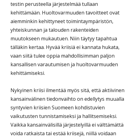
testin perusteella järjestelmää tullaan
kehittämään. Huoltovarmuuden tavoitteet ovat
aiemminkin kehittyneet toimintaympäristön,
yhteiskunnan ja talouden rakenteiden
muutokseen mukautuen. Niin täytyy tapahtua
tälläkin kertaa. Hyvää kriisiä ei kannata hukata,
vaan siitä tulee oppia mahdollisimman paljon
kansallisen varautumisen ja huoltovarmuuden
kehittämiseksi.
Nykyinen kriisi ilmentää myös sitä, että aktiivinen
kansainvälinen tiedonvaihto on edellytys muualla
syntyvien kriisien Suomeen kohdistuvien
vaikutusten tunnistamiseksi ja hallitsemiseksi.
Vaikka kansainvälisillä järjestelyillä ei välttämättä
voida ratkaista tai estää kriisejä, niillä voidaan