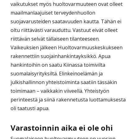
vaikutukset myös huoltovarmuuteen ovat olleet
maailmanlaajuiset terveydenhuollon
suojavarusteiden saatavuuden kautta. Tähän ei
oltu riittävästi varauduttu. Vastuut eivät olleet
riittävän selvät tällaiseen tilanteeseen.
Vaikeuksien jälkeen Huoltovarmuuskeskukseen
rakennettiin suojainhankintayksikkö. Apua
hankintoihin on saatu Kiinassa toimivilta
suomalaisyrityksiltä. Elinkeinoelämän ja
julkishallinnon yhteistoiminta saatiin tässäkin
toimimaan – vaikkakin viiveellä. Yhteistyön
perinteestä ja siinä rakennetusta luottamuksesta
oli taatusti apua.
Varastoinnin aika ei ole ohi
Suomalaiseen huoltovarmuuteen on vuosien