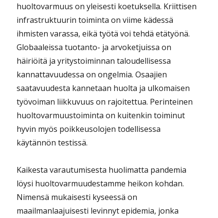
huoltovarmuus on yleisesti koetuksella. Kriittisen
infrastruktuurin toiminta on viime kädessä
ihmisten varassa, eikä työtä voi tehdä etätyönä.
Globaaleissa tuotanto- ja arvoketjuissa on
häiriöitä ja yritystoiminnan taloudellisessa
kannattavuudessa on ongelmia. Osaajien
saatavuudesta kannetaan huolta ja ulkomaisen
työvoiman liikkuvuus on rajoitettua. Perinteinen
huoltovarmuustoiminta on kuitenkin toiminut
hyvin myös poikkeusolojen todellisessa
käytännön testissä.
Kaikesta varautumisesta huolimatta pandemia
löysi huoltovarmuudestamme heikon kohdan.
Nimensä mukaisesti kyseessä on
maailmanlaajuisesti levinnyt epidemia, jonka