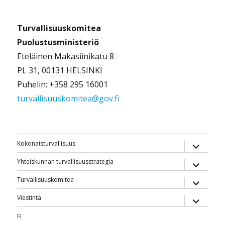
Turvallisuuskomitea
Puolustusministeriö
Eteläinen Makasiinikatu 8
PL 31, 00131 HELSINKI
Puhelin: +358 295 16001
turvallisuuskomitea@gov.fi
näytä
Kokonaisturvallisuus
alavalik
näytä
Yhteiskunnan turvallisuusstrategia
alavalik
näytä
Turvallisuuskomitea
alavalik
näytä
Viestintä
alavalik
FI