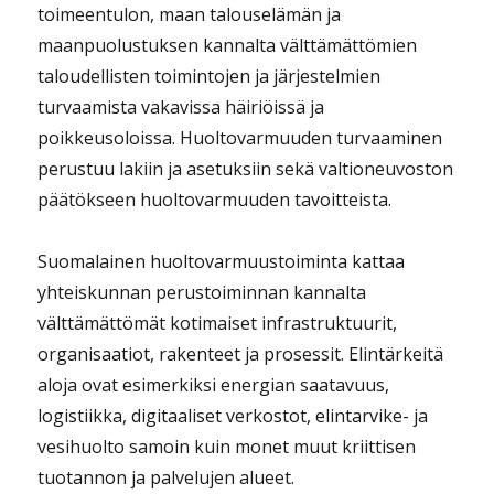
toimeentulon, maan talouselämän ja
maanpuolustuksen kannalta välttämättömien
taloudellisten toimintojen ja järjestelmien
turvaamista vakavissa häiriöissä ja
poikkeusoloissa. Huoltovarmuuden turvaaminen
perustuu lakiin ja asetuksiin sekä valtioneuvoston
päätökseen huoltovarmuuden tavoitteista.
Suomalainen huoltovarmuustoiminta kattaa
yhteiskunnan perustoiminnan kannalta
välttämättömät kotimaiset infrastruktuurit,
organisaatiot, rakenteet ja prosessit. Elintärkeitä
aloja ovat esimerkiksi energian saatavuus,
logistiikka, digitaaliset verkostot, elintarvike- ja
vesihuolto samoin kuin monet muut kriittisen
tuotannon ja palvelujen alueet.