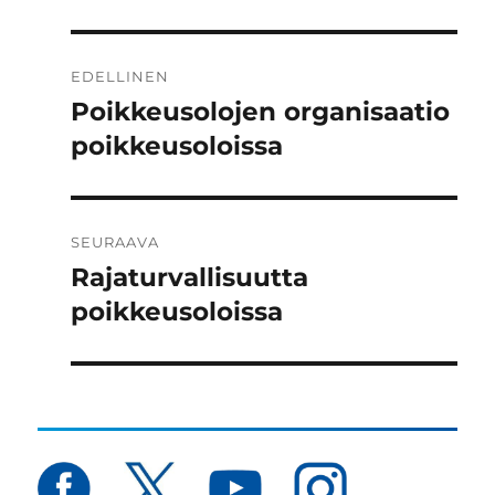
Artikkelien
EDELLINEN
selaus
Poikkeusolojen organisaatio
Edellinen
artikkeli:
poikkeusoloissa
SEURAAVA
Rajaturvallisuutta
Seuraava
artikkeli:
poikkeusoloissa