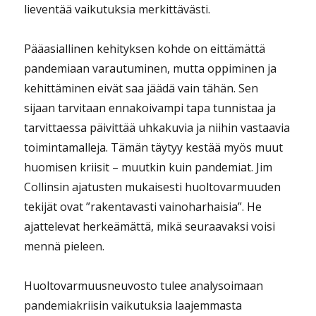
lieventää vaikutuksia merkittävästi.
Pääasiallinen kehityksen kohde on eittämättä
pandemiaan varautuminen, mutta oppiminen ja
kehittäminen eivät saa jäädä vain tähän. Sen
sijaan tarvitaan ennakoivampi tapa tunnistaa ja
tarvittaessa päivittää uhkakuvia ja niihin vastaavia
toimintamalleja. Tämän täytyy kestää myös muut
huomisen kriisit – muutkin kuin pandemiat. Jim
Collinsin ajatusten mukaisesti huoltovarmuuden
tekijät ovat ”rakentavasti vainoharhaisia”. He
ajattelevat herkeämättä, mikä seuraavaksi voisi
mennä pieleen.
Huoltovarmuusneuvosto tulee analysoimaan
pandemiakriisin vaikutuksia laajemmasta