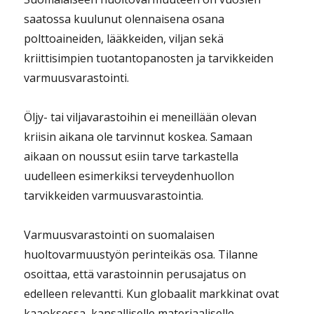
saatossa kuulunut olennaisena osana
polttoaineiden, lääkkeiden, viljan sekä
kriittisimpien tuotantopanosten ja tarvikkeiden
varmuusvarastointi.
Öljy- tai viljavarastoihin ei meneillään olevan
kriisin aikana ole tarvinnut koskea. Samaan
aikaan on noussut esiin tarve tarkastella
uudelleen esimerkiksi terveydenhuollon
tarvikkeiden varmuusvarastointia.
Varmuusvarastointi on suomalaisen
huoltovarmuustyön perinteikäs osa. Tilanne
osoittaa, että varastoinnin perusajatus on
edelleen relevantti. Kun globaalit markkinat ovat
kaaoksessa, kansalliselle materiaaliselle