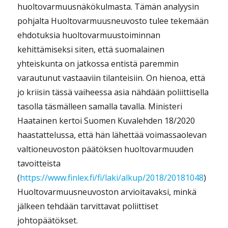
huoltovarmuusnäkökulmasta. Tämän analyysin
pohjalta Huoltovarmuusneuvosto tulee tekemään
ehdotuksia huoltovarmuustoiminnan
kehittämiseksi siten, että suomalainen
yhteiskunta on jatkossa entistä paremmin
varautunut vastaaviin tilanteisiin. On hienoa, että
jo kriisin tässä vaiheessa asia nähdään poliittisella
tasolla täsmälleen samalla tavalla. Ministeri
Haatainen kertoi Suomen Kuvalehden 18/2020
haastattelussa, että hän lähettää voimassaolevan
valtioneuvoston päätöksen huoltovarmuuden
tavoitteista
(
https://www.finlex.fi/fi/laki/alkup/2018/20181048
)
Huoltovarmuusneuvoston arvioitavaksi, minkä
jälkeen tehdään tarvittavat poliittiset
johtopäätökset.