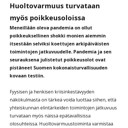
Huoltovarmuus turvataan
myös poikkeusoloissa
Meneillään oleva pandemia on ollut
poikkeuksellinen shokki monien aiemmin
itsestään selviksi koettujen arkipäiväisten
toimintojen jatkuvuudelle.
Pandemia ja sen
seurauksena julistetut poikkeusolot ovat
pistäneet Suomen kokonaisturvallisuuden
kovaan testiin.
Fyysisen ja henkisen kriisinkestävyyden
näkökulmasta on tärkeä voida luottaa siihen, että
yhteiskunnan elintärkeiden toimintojen jatkuvuus
turvataan myös näissä epätavallisissa
olosuhteissa. Huoltovarmuustoiminta varmistaa