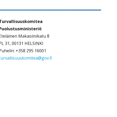
Turvallisuuskomitea
Puolustusministeriö
Eteläinen Makasiinikatu 8
PL 31, 00131 HELSINKI
Puhelin: +358 295 16001
turvallisuuskomitea@gov.fi