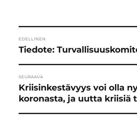
Artikkelien
EDELLINEN
selaus
Tiedote: Turvallisuuskomit
Edellinen
artikkeli:
SEURAAVA
Kriisinkestävyys voi olla 
Seuraava
artikkeli:
koronasta, ja uutta kriisiä 