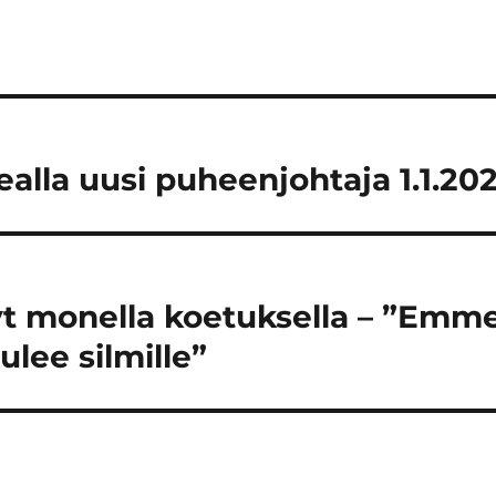
ealla uusi puheenjohtaja 1.1.20
nyt monella koetuksella – ”Emm
tulee silmille”