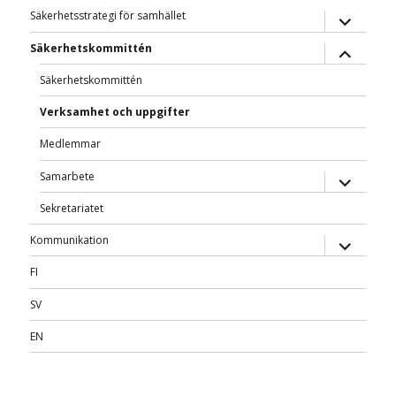
expande
Säkerhetsstrategi för samhället
underme
expande
Säkerhetskommittén
underme
Säkerhetskommittén
Verksamhet och uppgifter
Medlemmar
expande
Samarbete
underme
Sekretariatet
expande
Kommunikation
underme
FI
SV
EN