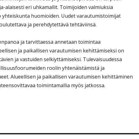
a-alaisesti eri uhkamallit. Toimijoiden valmiuksia
o yhteiskunta huomioiden. Uudet varautumistoimijat
oulutettava ja perehdytettävä tehtäviinsä.
npanoa ja tarvittaessa annetaan toimintaa
eellisen ja paikallisen varautumisen kehittämiseksi on
vien ja vastuiden selkiyttämiseksi. Tulevaisuudessa
rvallisuusfoorumeiden roolin yhtenäistämistä ja
eet. Alueellisen ja paikallisen varautumisen kehittäminen
hteensovittavaa toimintamallia myös jatkossa.