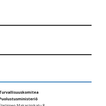
Turvallisuuskomitea
Puolustusministeriö
Eteläinen Makasiinikatu 8