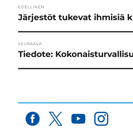
Artikkelien
EDELLINEN
selaus
Järjestöt tukevat ihmisiä k
Edellinen
artikkeli:
SEURAAVA
Tiedote: Kokonaisturvallis
Seuraava
artikkeli: