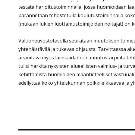
testata harjoitustoiminnalla, jossa huomioidaan laaj
parannetaan tehostetulla koulutustoiminnalla kok
(mukaan lukien luottamustoimijoiden hoitajat) on k
Valtioneuvostotasolla seurataan muutoksen toimee
yhtenäistävää ja tukevaa ohjausta. Tarvittaessa alu
arvioitava myös lainsäädännön muutostarpeita tehtä
tulisi harkita nykyisten alueellisten valmius- ja tu
kehittämistä huomioiden maantieteelliset vastuualu
edellyttää koko yhteiskunnan poikkileikkaavaa ja y