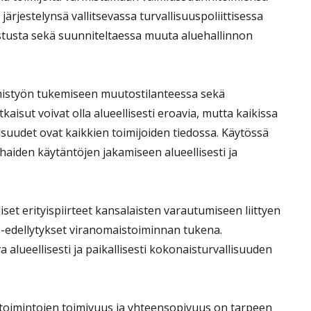
rjestelynsä vallitsevassa turvallisuuspoliittisessa
stusta sekä suunniteltaessa muuta aluehallinnon
umistyön tukemiseen muutostilanteessa sekä
isut voivat olla alueellisesti eroavia, mutta kaikissa
lisuudet ovat kaikkien toimijoiden tiedossa. Käytössä
iden käytäntöjen jakamiseen alueellisesti ja
liset erityispiirteet kansalaisten varautumiseen liittyen
a -edellytykset viranomaistoiminnan tukena.
lueellisesti ja paikallisesti kokonaisturvallisuuden
vatoimintojen toimivuus ja yhteensopivuus on tarpeen