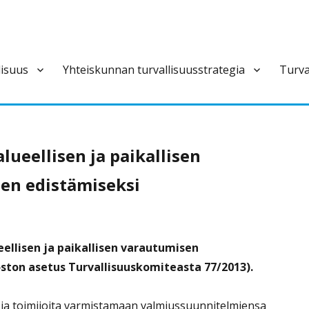
lisuus
Yhteiskunnan turvallisuusstrategia
Turva
ivan varautumisen pysyvä ja laajapohjainen yhteistoimintaelin.
lueellisen ja paikallisen
en edistämiseksi
eellisen ja paikallisen varautumisen
ston asetus Turvallisuuskomiteasta 77/2013).
lisia toimijoita varmistamaan valmiussuunnitelmiensa