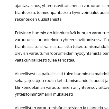
ajantasaisuus, yhteensovittaminen ja varautumisen jä
tilanteessa, toimeenpantaessa hyvinvointialueuudi
rakenteiden uudistamista.
Erityinen huomio on kiinnitettävä kuntien varaut
varautumissuunnitelmien yhteensovittamisessa. Ratka
tilanteissa tulisi varmistua, että tukeutumismahdol
olevien varautumisfoorumeiden hyödyntämistä parha
valtakunnallisesti tulee tehostaa.
Alueellisesti ja paikallisesti tulee huomioida mahdol
sekä järjestöjen roolin kehittämismahdollisuudet j
Elinkeinoelämän varautuminen on yhteensovitettava a
yhteistoimintamallin mukaisesti.
Alueellisten varautumisjärjestelyiden ja tilanneku