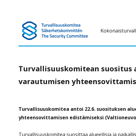
Kokonaisturval
Turvallisuuskomitea on kokonaisturvallisuuteen liittyvä ennako
Turvallisuuskomitea
Turvallisuuskomitean suositus a
varautumisen yhteensovittamis
Turvallisuuskomitea antoi 22.6. suosituksen alu
yhteensovittamisen edistämiseksi (Valtioneuvo
Turvallisuuskomitea suosittaa alueellisia ja paikal