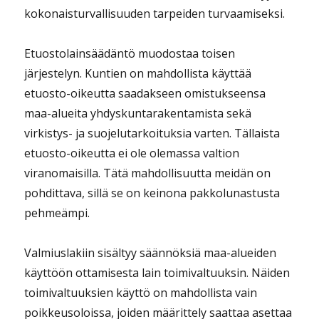
kokonaisturvallisuuden tarpeiden turvaamiseksi.
Etuostolainsäädäntö muodostaa toisen
järjestelyn. Kuntien on mahdollista käyttää
etuosto-oikeutta saadakseen omistukseensa
maa-alueita yhdyskuntarakentamista sekä
virkistys- ja suojelutarkoituksia varten. Tällaista
etuosto-oikeutta ei ole olemassa valtion
viranomaisilla. Tätä mahdollisuutta meidän on
pohdittava, sillä se on keinona pakkolunastusta
pehmeämpi.
Valmiuslakiin sisältyy säännöksiä maa-alueiden
käyttöön ottamisesta lain toimivaltuuksin. Näiden
toimivaltuuksien käyttö on mahdollista vain
poikkeusoloissa, joiden määrittely saattaa asettaa