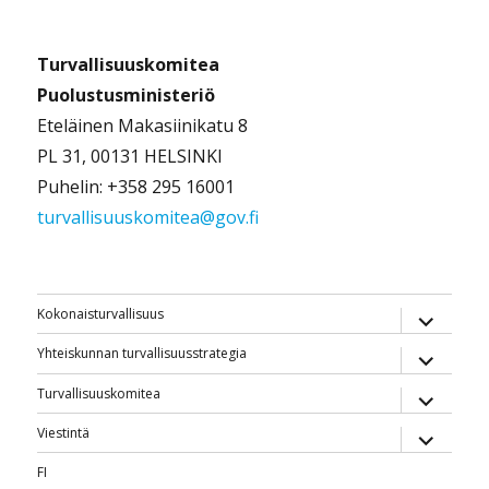
Turvallisuuskomitea
Puolustusministeriö
Eteläinen Makasiinikatu 8
PL 31, 00131 HELSINKI
Puhelin: +358 295 16001
turvallisuuskomitea@gov.fi
näytä
Kokonaisturvallisuus
alavalik
näytä
Yhteiskunnan turvallisuusstrategia
alavalik
näytä
Turvallisuuskomitea
alavalik
näytä
Viestintä
alavalik
FI