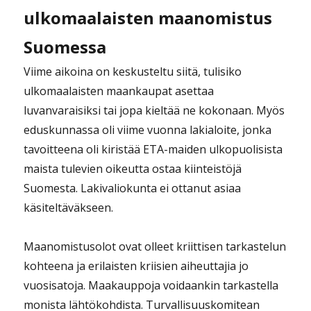
ulkomaalaisten maanomistus
Suomessa
Viime aikoina on keskusteltu siitä, tulisiko
ulkomaalaisten maankaupat asettaa
luvanvaraisiksi tai jopa kieltää ne kokonaan. Myös
eduskunnassa oli viime vuonna lakialoite, jonka
tavoitteena oli kiristää ETA-maiden ulkopuolisista
maista tulevien oikeutta ostaa kiinteistöjä
Suomesta. Lakivaliokunta ei ottanut asiaa
käsiteltäväkseen.
Maanomistusolot ovat olleet kriittisen tarkastelun
kohteena ja erilaisten kriisien aiheuttajia jo
vuosisatoja. Maakauppoja voidaankin tarkastella
monista lähtökohdista. Turvallisuuskomitean