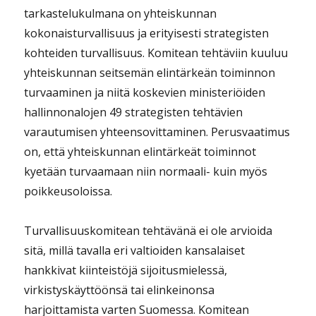
tarkastelukulmana on yhteiskunnan
kokonaisturvallisuus ja erityisesti strategisten
kohteiden turvallisuus. Komitean tehtäviin kuuluu
yhteiskunnan seitsemän elintärkeän toiminnon
turvaaminen ja niitä koskevien ministeriöiden
hallinnonalojen 49 strategisten tehtävien
varautumisen yhteensovittaminen. Perusvaatimus
on, että yhteiskunnan elintärkeät toiminnot
kyetään turvaamaan niin normaali- kuin myös
poikkeusoloissa.
Turvallisuuskomitean tehtävänä ei ole arvioida
sitä, millä tavalla eri valtioiden kansalaiset
hankkivat kiinteistöjä sijoitusmielessä,
virkistyskäyttöönsä tai elinkeinonsa
harjoittamista varten Suomessa. Komitean