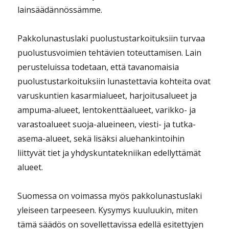
lainsäädännössämme.
Pakkolunastuslaki puolustustarkoituksiin turvaa
puolustusvoimien tehtävien toteuttamisen. Lain
perusteluissa todetaan, että tavanomaisia
puolustustarkoituksiin lunastettavia kohteita ovat
varuskuntien kasarmialueet, harjoitusalueet ja
ampuma-alueet, lentokenttäalueet, varikko- ja
varastoalueet suoja-alueineen, viesti- ja tutka-
asema-alueet, sekä lisäksi aluehankintoihin
liittyvät tiet ja yhdyskuntatekniikan edellyttämät
alueet.
Suomessa on voimassa myös pakkolunastuslaki
yleiseen tarpeeseen. Kysymys kuuluukin, miten
tämä säädös on sovellettavissa edellä esitettyjen