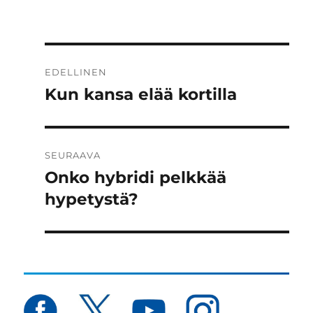
Artikkelien
EDELLINEN
selaus
Kun kansa elää kortilla
Edellinen
artikkeli:
SEURAAVA
Onko hybridi pelkkää
Seuraava
artikkeli:
hypetystä?