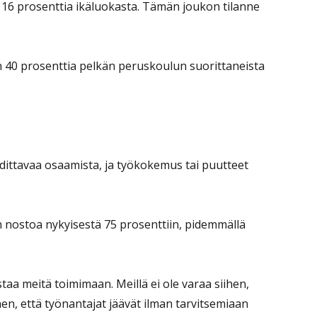
 16 prosenttia ikäluokasta. Tämän joukon tilanne
 40 prosenttia pelkän peruskoulun suorittaneista
aadittavaa osaamista, ja työkokemus tai puutteet
n nostoa nykyisestä 75 prosenttiin, pidemmällä
taa meitä toimimaan. Meillä ei ole varaa siihen,
ihen, että työnantajat jäävät ilman tarvitsemiaan