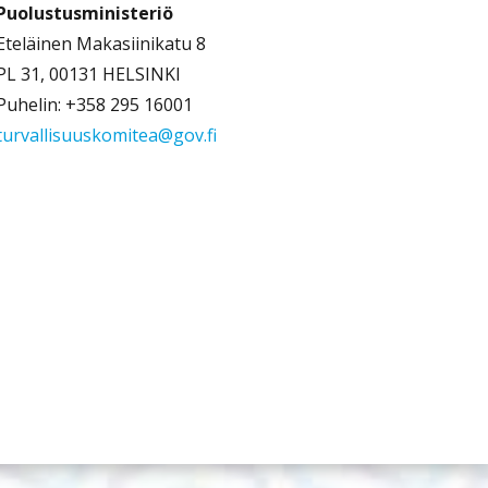
Puolustusministeriö
Eteläinen Makasiinikatu 8
PL 31, 00131 HELSINKI
Puhelin: +358 295 16001
turvallisuuskomitea@gov.fi