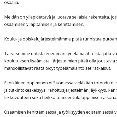
osaajia.
Meidän on ylläpidettävä ja luotava sellaisia rakenteita, j
osaamisen ylläpitämisen ja kehittämisen.
Koulu- ja opiskelujärjestelmämme pitää tunnistaa putoamis
Tarvitsemme entistä enemmän työelämälähtöistä jatkuva
koulutuksen lisäämistä. Järjestelmien pitää olla joustavia 
mahdollistavat räätälöidyt työelämälähtöiset ratkaisut.
Elinikäinen oppiminen ei Suomessa vieläkään toteudu niin 
ja tutkintokeskeisyys, rahoitusjärjestelmän jäykkyys, kan
liikkuvuuteen sekä heikko toimeentulo oppimisen aikana 
Osaamisen kehittämisessä ja työllisyyden edistämisessä va