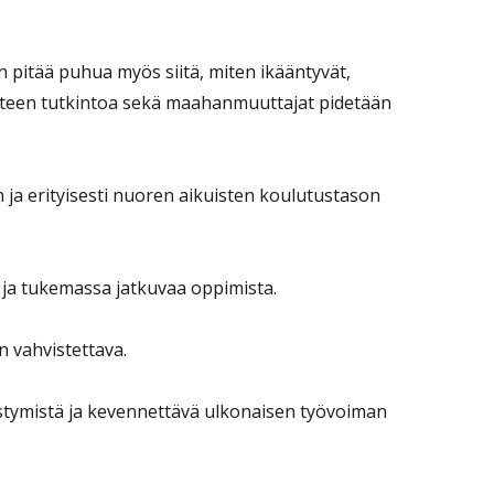
pitää puhua myös siitä, miten ikääntyvät,
n asteen tutkintoa sekä maahanmuuttajat pidetään
ja erityisesti nuoren aikuisten koulutustason
 ja tukemassa jatkuvaa oppimista.
n vahvistettava.
stymistä ja kevennettävä ulkonaisen työvoiman