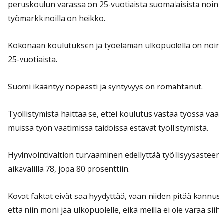
peruskoulun varassa on 25-vuotiaista suomalaisista noin
työmarkkinoilla on heikko.
Kokonaan koulutuksen ja työelämän ulkopuolella on noin
25-vuotiaista.
Suomi ikääntyy nopeasti ja syntyvyys on romahtanut.
Työllistymistä haittaa se, ettei koulutus vastaa työssä v
muissa työn vaatimissa taidoissa estävät työllistymistä.
Hyvinvointivaltion turvaaminen edellyttää työllisyysastee
aikavälillä 78, jopa 80 prosenttiin.
Kovat faktat eivät saa hyydyttää, vaan niiden pitää kannus
että niin moni jää ulkopuolelle, eikä meillä ei ole varaa si