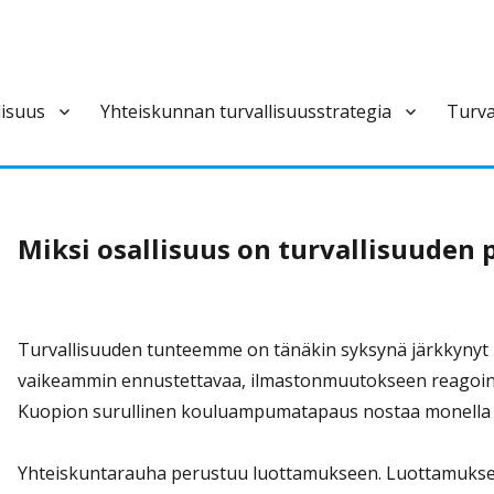
lisuus
Yhteiskunnan turvallisuusstrategia
Turva
ivan varautumisen pysyvä ja laajapohjainen yhteistoimintaelin.
Miksi osallisuus on turvallisuuden 
Turvallisuuden tunteemme on tänäkin syksynä järkkynyt mo
vaikeammin ennustettavaa, ilmastonmuutokseen reagointi no
Kuopion surullinen kouluampumatapaus nostaa monella 
Yhteiskuntarauha perustuu luottamukseen. Luottamukseen s