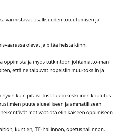
otka varmistavat osallisuuden toteutumisen ja
vaarassa olevat ja pitää heistä kiinni.
a oppimista ja myös tutkintoon johtamatto-man
siten, että ne taipuvat nopeisiin muu-toksiin ja
hyvin kuin pitäisi. Instituutiokeskeinen koulutus
nustimien puute alueelliseen ja ammatilliseen
heikentävät motivaatiota elinikäiseen oppimiseen.
ltion, kuntien, TE-hallinnon, opetushallinnon,