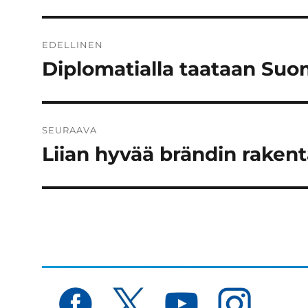
Artikkelien
EDELLINEN
selaus
Diplomatialla taataan Suo
Edellinen
artikkeli:
SEURAAVA
Liian hyvää brändin raken
Seuraava
artikkeli: