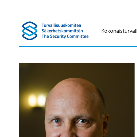
Kokonaisturval
Turvallisuuskomitea on kokonaisturvallisuuteen liittyvä ennako
Turvallisuuskomitea