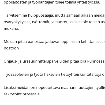
oppilaitosten ja työnantajien tulee toimia yhteistyössä.
Tarvitsemme huippuosaajia, mutta samaan aikaan meidän 
osatyökykyiset, työttömät, ja nuoret, joilla ei ole toise
mukana.
Meidän pitää panostaa jatkuvan oppimisen kehittämiseen 
nostoon.
Ohjaus- ja urasuunnittelupalveluiden pitää olla kunnossa
Työssäolevien ja työtä hakevien tietoyhteiskuntataitoja o
Lisäksi meidän on nopeutettava maahanmuuttajien työlli
rekrytointiprosessia.