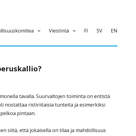
llisuuskomitea
Viestintä
FI
SV
EN
peruskallio?
nella tavalla. Suurvaltojen toiminta on entistä
stattaa ristiriitaisia tunteita ja esimerkiksi
pelkoa pintaan.
iitä, että jokaisella on tilaa ja mahdollisuus