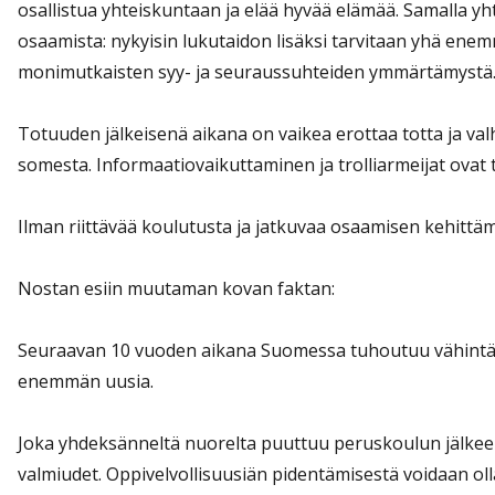
osallistua yhteiskuntaan ja elää hyvää elämää. Samalla y
osaamista: nykyisin lukutaidon lisäksi tarvitaan yhä ene
monimutkaisten syy- ja seuraussuhteiden ymmärtämystä
Totuuden jälkeisenä aikana on vaikea erottaa totta ja val
somesta. Informaatiovaikuttaminen ja trolliarmeijat ovat
Ilman riittävää koulutusta ja jatkuvaa osaamisen kehittäm
Nostan esiin muutaman kovan faktan:
Seuraavan 10 vuoden aikana Suomessa tuhoutuu vähintään
enemmän uusia.
Joka yhdeksänneltä nuorelta puuttuu peruskoulun jälkeen
valmiudet. Oppivelvollisuusiän pidentämisestä voidaan oll