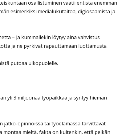
hteiskuntaan osallistuminen vaatii entistä enemmän
mmän esimerkiksi medialukutaitoa, digiosaamista ja
.
hetta – ja kummallekin löytyy aina vahvistus
 totta ja ne pyrkivät rapauttamaan luottamusta.
istä putoaa ulkopuolelle.
 yli 3 miljoonaa työpaikkaa ja syntyy hieman
 jatko-opinnoissa tai työelämässä tarvittavat
a montaa mieltä, fakta on kuitenkin, että pelkän