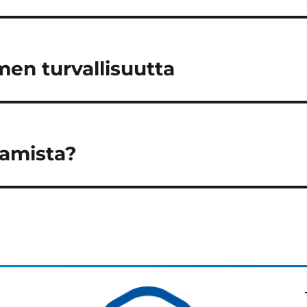
men turvallisuutta
tamista?