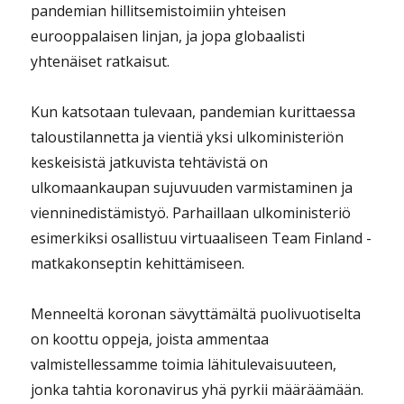
pandemian hillitsemistoimiin yhteisen
eurooppalaisen linjan, ja jopa globaalisti
yhtenäiset ratkaisut.
Kun katsotaan tulevaan, pandemian kurittaessa
taloustilannetta ja vientiä yksi ulkoministeriön
keskeisistä jatkuvista tehtävistä on
ulkomaankaupan sujuvuuden varmistaminen ja
vienninedistämistyö. Parhaillaan ulkoministeriö
esimerkiksi osallistuu virtuaaliseen Team Finland -
matkakonseptin kehittämiseen.
Menneeltä koronan sävyttämältä puolivuotiselta
on koottu oppeja, joista ammentaa
valmistellessamme toimia lähitulevaisuuteen,
jonka tahtia koronavirus yhä pyrkii määräämään.