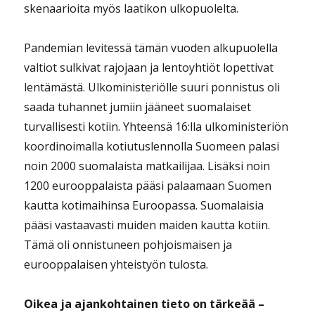
skenaarioita myös laatikon ulkopuolelta.
Pandemian levitessä tämän vuoden alkupuolella
valtiot sulkivat rajojaan ja lentoyhtiöt lopettivat
lentämästä. Ulkoministeriölle suuri ponnistus oli
saada tuhannet jumiin jääneet suomalaiset
turvallisesti kotiin. Yhteensä 16:lla ulkoministeriön
koordinoimalla kotiutuslennolla Suomeen palasi
noin 2000 suomalaista matkailijaa. Lisäksi noin
1200 eurooppalaista pääsi palaamaan Suomen
kautta kotimaihinsa Euroopassa. Suomalaisia
pääsi vastaavasti muiden maiden kautta kotiin.
Tämä oli onnistuneen pohjoismaisen ja
eurooppalaisen yhteistyön tulosta.
Oikea ja ajankohtainen tieto on tärkeää –