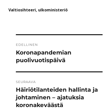
Valtiosihteeri, ulkoministeriö
Artikkelien
EDELLINEN
selaus
Koronapandemian
Edellinen
artikkeli:
puolivuotispäivä
SEURAAVA
Häiriötilanteiden hallinta ja
Seuraava
artikkeli:
johtaminen – ajatuksia
koronakeväästä