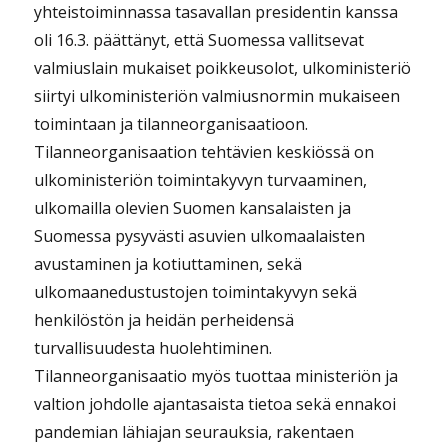
yhteistoiminnassa tasavallan presidentin kanssa
oli 16.3. päättänyt, että Suomessa vallitsevat
valmiuslain mukaiset poikkeusolot, ulkoministeriö
siirtyi ulkoministeriön valmiusnormin mukaiseen
toimintaan ja tilanneorganisaatioon.
Tilanneorganisaation tehtävien keskiössä on
ulkoministeriön toimintakyvyn turvaaminen,
ulkomailla olevien Suomen kansalaisten ja
Suomessa pysyvästi asuvien ulkomaalaisten
avustaminen ja kotiuttaminen, sekä
ulkomaanedustustojen toimintakyvyn sekä
henkilöstön ja heidän perheidensä
turvallisuudesta huolehtiminen.
Tilanneorganisaatio myös tuottaa ministeriön ja
valtion johdolle ajantasaista tietoa sekä ennakoi
pandemian lähiajan seurauksia, rakentaen