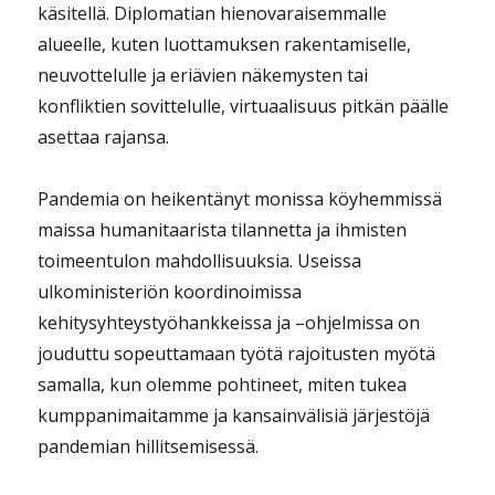
käsitellä. Diplomatian hienovaraisemmalle
alueelle, kuten luottamuksen rakentamiselle,
neuvottelulle ja eriävien näkemysten tai
konfliktien sovittelulle, virtuaalisuus pitkän päälle
asettaa rajansa.
Pandemia on heikentänyt monissa köyhemmissä
maissa humanitaarista tilannetta ja ihmisten
toimeentulon mahdollisuuksia. Useissa
ulkoministeriön koordinoimissa
kehitysyhteystyöhankkeissa ja –ohjelmissa on
jouduttu sopeuttamaan työtä rajoitusten myötä
samalla, kun olemme pohtineet, miten tukea
kumppanimaitamme ja kansainvälisiä järjestöjä
pandemian hillitsemisessä.