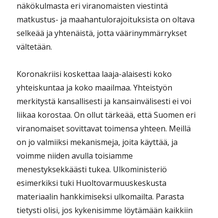
näkökulmasta eri viranomaisten viestintä
matkustus- ja maahantulorajoituksista on oltava
selkeää ja yhtenäistä, jotta väärinymmärrykset
vältetään.
Koronakriisi koskettaa laaja-alaisesti koko
yhteiskuntaa ja koko maailmaa. Yhteistyön
merkitystä kansallisesti ja kansainvälisesti ei voi
liikaa korostaa. On ollut tärkeää, että Suomen eri
viranomaiset sovittavat toimensa yhteen. Meillä
on jo valmiiksi mekanismeja, joita käyttää, ja
voimme niiden avulla toisiamme
menestyksekkäästi tukea. Ulkoministeriö
esimerkiksi tuki Huoltovarmuuskeskusta
materiaalin hankkimiseksi ulkomailta. Parasta
tietysti olisi, jos kykenisimme löytämään kaikkiin