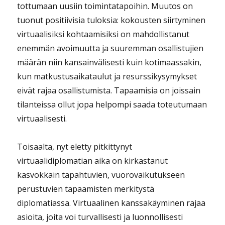
tottumaan uusiin toimintatapoihin. Muutos on
tuonut positiivisia tuloksia: kokousten siirtyminen
virtuaalisiksi kohtaamisiksi on mahdollistanut
enemmän avoimuutta ja suuremman osallistujien
määrän niin kansainvälisesti kuin kotimaassakin,
kun matkustusaikataulut ja resurssikysymykset
eivät rajaa osallistumista. Tapaamisia on joissain
tilanteissa ollut jopa helpompi saada toteutumaan
virtuaalisesti.
Toisaalta, nyt eletty pitkittynyt
virtuaalidiplomatian aika on kirkastanut
kasvokkain tapahtuvien, vuorovaikutukseen
perustuvien tapaamisten merkitystä
diplomatiassa. Virtuaalinen kanssakäyminen rajaa
asioita, joita voi turvallisesti ja luonnollisesti