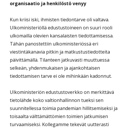
organisaatio ja henkilöstö venyy
Kun kriisi iski, ihmisten tiedontarve oli valtava.
Ulkoministeriöllä edustustoineen on suuri rooli
ulkomailla olevien kansalaisten tiedottamisessa.
Tähän panostettiin ulkoministeriössä eri
viestintäkanavia pitkin ja matkustustiedotteita
päivittämällä. Tilanteen jatkuvasti muuttuessa
selkeän, yhdenmukaisen ja ajankohtaisen
tiedottamisen tarve ei ole mihinkään kadonnut.
Ulkoministeriön edustustoverkko on merkittävä
tietolähde koko valtionhallinnon tueksi sen
suunnitellessa toimia pandemian hillitsemiseksi ja
toisaalta välttämättömien toimien jatkumisen
turvaamiseksi. Kollegamme tekevät uutterasti