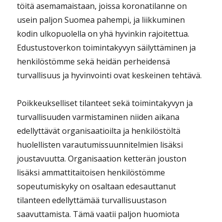
töitä asemamaistaan, joissa koronatilanne on
usein paljon Suomea pahempi, ja liikkuminen
kodin ulkopuolella on yhä hyvinkin rajoitettua.
Edustustoverkon toimintakyvyn säilyttäminen ja
henkilöstömme sekä heidän perheidensä
turvallisuus ja hyvinvointi ovat keskeinen tehtävä.
Poikkeukselliset tilanteet sekä toimintakyvyn ja
turvallisuuden varmistaminen niiden aikana
edellyttävät organisaatioilta ja henkilöstöltä
huolellisten varautumissuunnitelmien lisäksi
joustavuutta. Organisaation ketterän jouston
lisäksi ammattitaitoisen henkilöstömme
sopeutumiskyky on osaltaan edesauttanut
tilanteen edellyttämää turvallisuustason
saavuttamista. Tämä vaatii paljon huomiota