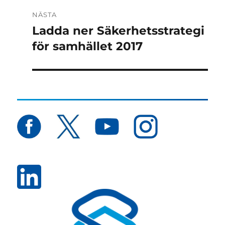
Inläggsnavigering
NÄSTA
Ladda ner Säkerhetsstrategi
Nästa
inlägg:
för samhället 2017