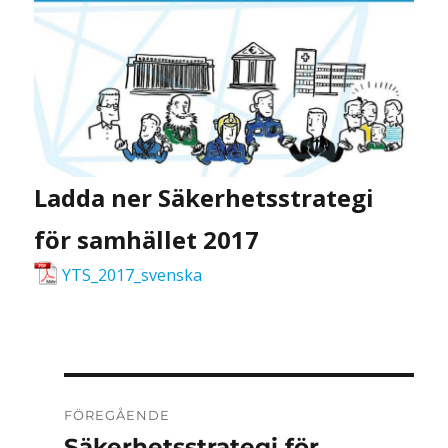
Ladda ner Säkerhetsstrategi
för samhället 2017
YTS_2017_svenska
Inläggsnavigering
FÖREGÅENDE
Säkerhetsstrategi för
Föregående