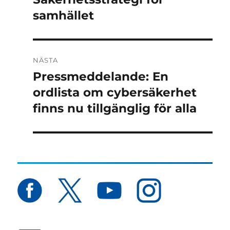
inlägg:
samhället
NÄSTA
Pressmeddelande: En
Nästa
inlägg:
ordlista om cybersäkerhet
finns nu tillgänglig för alla