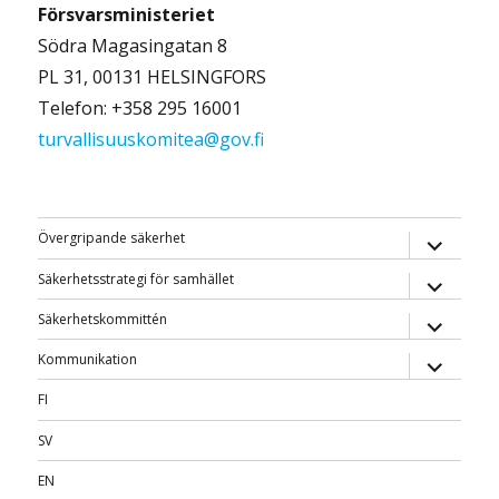
Försvarsministeriet
Södra Magasingatan 8
PL 31, 00131 HELSINGFORS
Telefon: +358 295 16001
turvallisuuskomitea@gov.fi
expande
Övergripande säkerhet
underme
expande
Säkerhetsstrategi för samhället
underme
expande
Säkerhetskommittén
underme
expande
Kommunikation
underme
FI
SV
EN